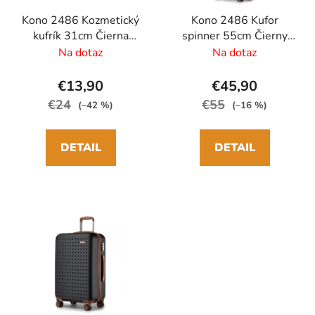
Kono 2486 Kozmetický
Kono 2486 Kufor
kufrík 31cm Čierna
spinner 55cm Čierny
ABS/Polykarbonát
ABS/Polykarbonát
Na dotaz
Na dotaz
€13,90
€45,90
€24
€55
(–42 %)
(–16 %)
DETAIL
DETAIL