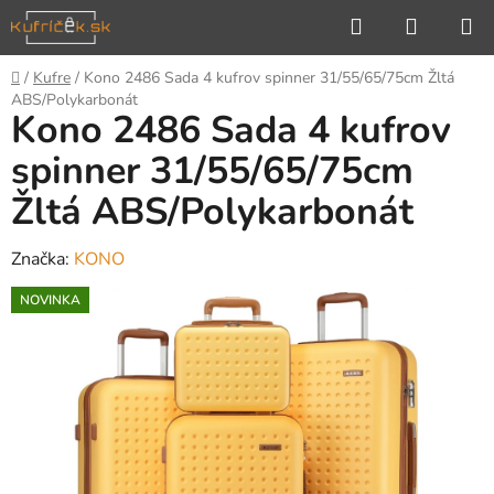
Prejsť
Hľadať
NÁKUP
na
KOŠÍK
obsah
Domov
/
Kufre
/
Kono 2486 Sada 4 kufrov spinner 31/55/65/75cm Žltá
ABS/Polykarbonát
Kono 2486 Sada 4 kufrov
spinner 31/55/65/75cm
Žltá ABS/Polykarbonát
Značka:
KONO
NOVINKA