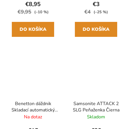
€8,95
€3
€9,95
€4
(–10 %)
(–25 %)
DO KOŠÍKA
DO KOŠÍKA
Benetton dáždnik
Samsonite ATTACK 2
Skladací automatický
SLG Peňaženka Čierna
Oranžová Dragon Fire
Na dotaz
Skladom
Mini 28cm/95cm