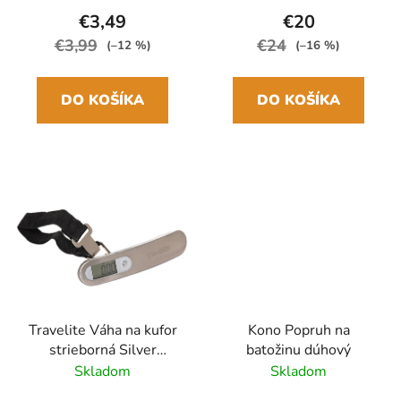
€3,49
€20
€3,99
€24
(–12 %)
(–16 %)
DO KOŠÍKA
DO KOŠÍKA
Travelite Váha na kufor
Kono Popruh na
strieborná Silver
batožinu dúhový
Digitálna
Skladom
Skladom