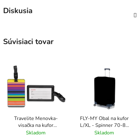
Diskusia
Súvisiaci tovar
Travelite Menovka-
FLY-MY Obal na kufor
visačka na kufor
L/XL - Spinner 70-80
Multicolor Stripes
cm Čierny
Skladom
Skladom