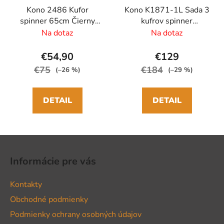
Kono 2486 Kufor
Kono K1871-1L Sada 3
spinner 65cm Čierny
kufrov spinner
ABS/Polykarbonát
52/65/75cm Čierny
Na dotaz
Na dotaz
ABS
€54,90
€129
€75
€184
(–26 %)
(–29 %)
DETAIL
DETAIL
Z
á
Informácie pre vás
p
ä
Kontakty
t
Obchodné podmienky
i
Podmienky ochrany osobných údajov
e