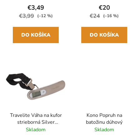
€3,49
€20
€3,99
€24
(–12 %)
(–16 %)
DO KOŠÍKA
DO KOŠÍKA
Travelite Váha na kufor
Kono Popruh na
strieborná Silver
batožinu dúhový
Digitálna
Skladom
Skladom