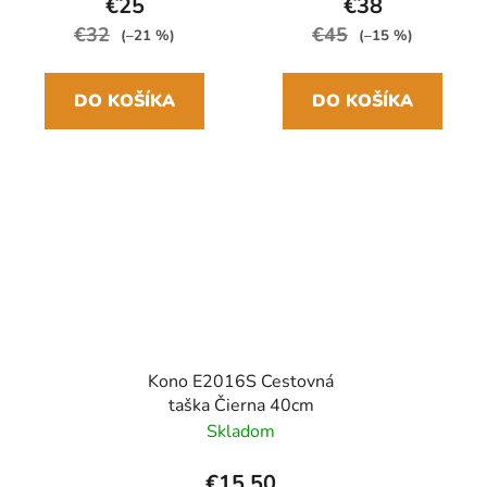
rukoväť
€25
€38
€32
€45
(–21 %)
(–15 %)
DO KOŠÍKA
DO KOŠÍKA
Kono E2016S Cestovná
taška Čierna 40cm
Skladom
€15,50