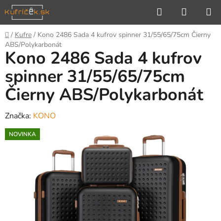
Prejsť
Hľadať
NÁKUP
na
KOŠÍK
obsah
Domov
/
Kufre
/
Kono 2486 Sada 4 kufrov spinner 31/55/65/75cm Čierny
ABS/Polykarbonát
Kono 2486 Sada 4 kufrov
spinner 31/55/65/75cm
Čierny ABS/Polykarbonát
Značka:
KONO
NOVINKA