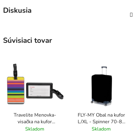
Diskusia
Súvisiaci tovar
Travelite Menovka-
FLY-MY Obal na kufor
visačka na kufor
L/XL - Spinner 70-80
Multicolor Stripes
cm Čierny
Skladom
Skladom