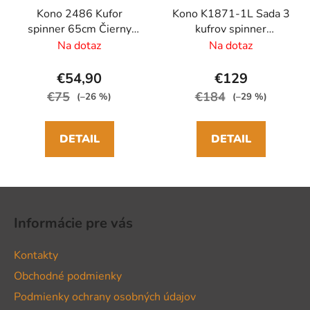
Kono 2486 Kufor
Kono K1871-1L Sada 3
spinner 65cm Čierny
kufrov spinner
ABS/Polykarbonát
52/65/75cm Čierny
Na dotaz
Na dotaz
ABS
€54,90
€129
€75
€184
(–26 %)
(–29 %)
DETAIL
DETAIL
Z
á
Informácie pre vás
p
ä
Kontakty
t
Obchodné podmienky
i
Podmienky ochrany osobných údajov
e