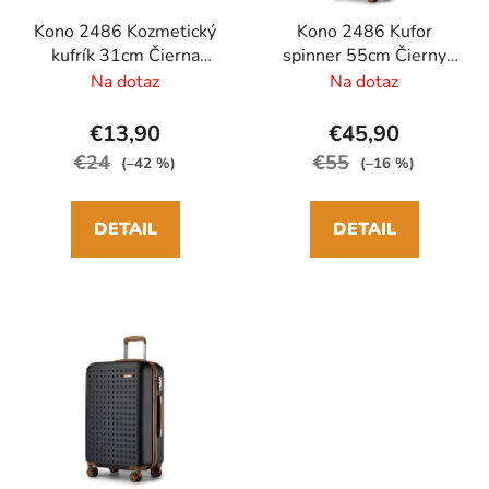
Kono 2486 Kozmetický
Kono 2486 Kufor
kufrík 31cm Čierna
spinner 55cm Čierny
ABS/Polykarbonát
ABS/Polykarbonát
Na dotaz
Na dotaz
€13,90
€45,90
€24
€55
(–42 %)
(–16 %)
DETAIL
DETAIL