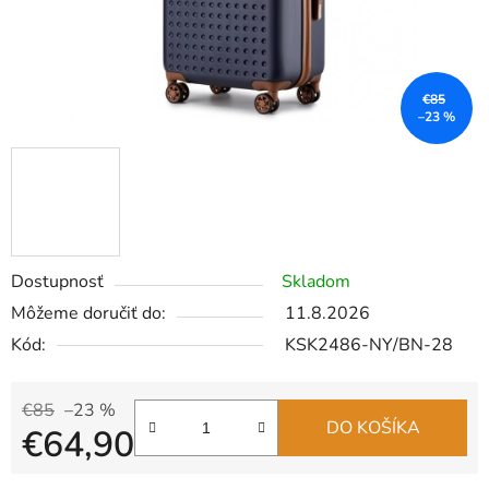
€85
–23 %
Dostupnosť
Skladom
Môžeme doručiť do:
11.8.2026
Kód:
KSK2486-NY/BN-28
€85
–23 %
DO KOŠÍKA
€64,90
Jednotková cena: