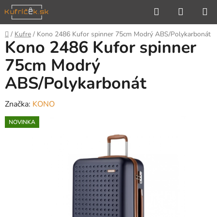
Prejsť
Hľadať
NÁKUP
na
KOŠÍK
obsah
Domov
/
Kufre
/
Kono 2486 Kufor spinner 75cm Modrý ABS/Polykarbonát
Kono 2486 Kufor spinner
75cm Modrý
ABS/Polykarbonát
Značka:
KONO
NOVINKA