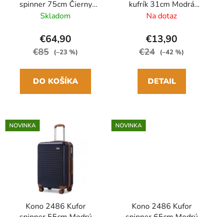
spinner 75cm Čierny
kufrík 31cm Modrá
ABS/Polykarbonát
ABS/Polykarbonát
Skladom
Na dotaz
€64,90
€13,90
€85
€24
(–23 %)
(–42 %)
DO KOŠÍKA
DETAIL
NOVINKA
NOVINKA
Kono 2486 Kufor
Kono 2486 Kufor
spinner 55cm Modrý
spinner 65cm Modrý