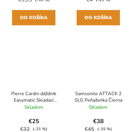
DO KOŠÍKA
DO KOŠÍKA
Pierre Cardin dáždnik
Samsonite ATTACK 2
Easymatic Skladací
SLG Peňaženka Čierna
automatický Čierny
Skladom
Skladom
29cm/100cm Drevená
rukoväť
€25
€38
€32
€45
(–21 %)
(–15 %)