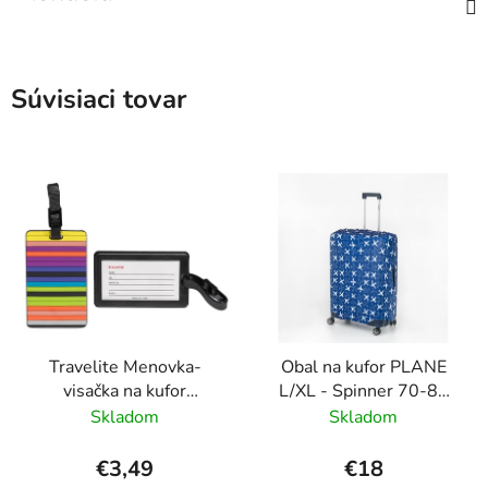
Súvisiaci tovar
Travelite Menovka-
Obal na kufor PLANE
visačka na kufor
L/XL - Spinner 70-80
Multicolor Stripes
cm Modrá
Skladom
Skladom
€3,49
€18