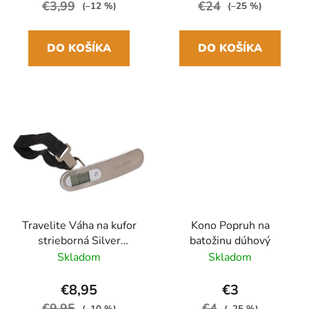
€3,99
€24
(–12 %)
(–25 %)
DO KOŠÍKA
DO KOŠÍKA
Travelite Váha na kufor
Kono Popruh na
strieborná Silver
batožinu dúhový
Digitálna
Skladom
Skladom
€8,95
€3
€9,95
€4
(–10 %)
(–25 %)