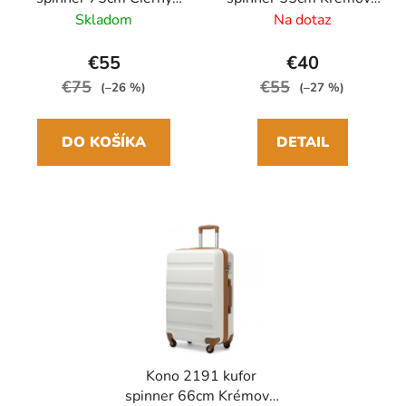
ABS
ABS
Skladom
Na dotaz
€55
€40
€75
€55
(–26 %)
(–27 %)
DO KOŠÍKA
DETAIL
Kono 2191 kufor
spinner 66cm Krémový