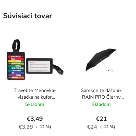
Súvisiaci tovar
Travelite Menovka-
Samsonite dáždnik
visačka na kufor
RAIN PRO Čierny
Multicolor Cities
skladací manuálny
Skladom
Skladom
24cm/97cm
€3,49
€21
€3,99
€24
(–12 %)
(–12 %)