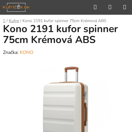
Prejsť
Hľadať
NÁKUP
na
KOŠÍK
obsah
Domov
/
Kufre
/
Kono 2191 kufor spinner 75cm Krémová ABS
Kono 2191 kufor spinner
75cm Krémová ABS
Značka:
KONO