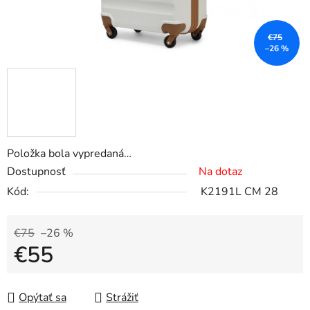
€75
–26 %
Položka bola vypredaná…
Dostupnosť
Na dotaz
Kód:
K2191L CM 28
€75
–26 %
€55
Jednotková cena:
Opýtať sa
Strážiť