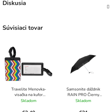
Diskusia
Súvisiaci tovar
Travelite Menovka-
Samsonite dáždnik
visačka na kufor
RAIN PRO Čierny
Multicolor Waves
skladací manuálny
Skladom
Skladom
24cm/97cm