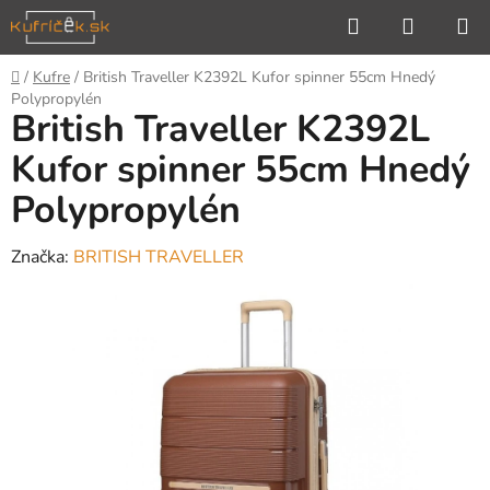
Prejsť
Hľadať
NÁKUP
na
KOŠÍK
obsah
Domov
/
Kufre
/
British Traveller K2392L Kufor spinner 55cm Hnedý
Polypropylén
British Traveller K2392L
Kufor spinner 55cm Hnedý
Polypropylén
Značka:
BRITISH TRAVELLER