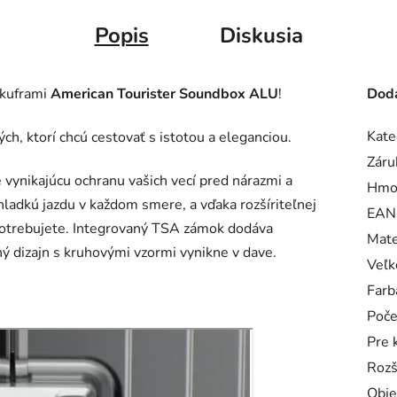
Popis
Diskusia
 kuframi
American Tourister Soundbox ALU
!
Doda
Kate
ých, ktorí chcú cestovať s istotou a eleganciou.
Záru
 vynikajúcu ochranu vašich vecí pred nárazmi a
Hmo
hladkú jazdu v každom smere, a vďaka rozšíriteľnej
EAN
 potrebujete. Integrovaný TSA zámok dodáva
Mate
ý dizajn s kruhovými vzormi vynikne v dave.
Veľk
Farb
Poče
Pre 
Rozš
Obj