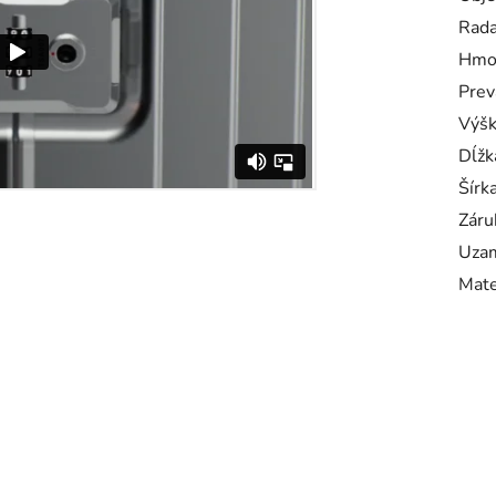
Rad
Hmo
Prev
Výš
Dĺžk
Šírk
Záru
Uzam
Mate