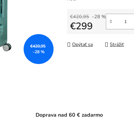
€420,95
–28 %
€299
Jednotková cena:
Opýtať sa
Strážiť
€420,95
–28 %
Doprava nad 60 € zadarmo