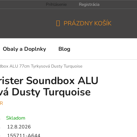
Prihlásenie
Registrácia
PRÁZDNY KOŠÍK
NÁKUPNÝ
KOŠÍK
Obaly a Doplnky
Blog
ndbox ALU 77cm Tyrkysová Dusty Turquoise
rister Soundbox ALU
vá Dusty Turquoise
ER
Skladom
12.8.2026
155711-A644