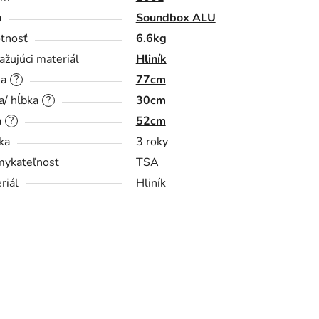
a
Soundbox ALU
tnosť
6.6kg
ažujúci materiál
Hliník
ka
77cm
?
a/ hĺbka
30cm
?
a
52cm
?
ka
3 roky
ykateľnosť
TSA
riál
Hliník