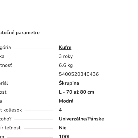
točné parametre
gória
Kufre
ka
3 roky
tnosť
6.6 kg
5400520340436
riál
Škrupina
osť
L - 70 až 80 cm
a
Modrá
t koliesok
4
koho?
Univerzálne/Pánske
íriteľnosť
Nie
em
100L