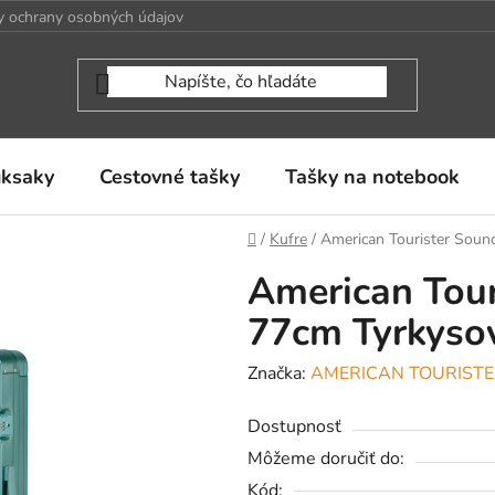
 ochrany osobných údajov
uksaky
Cestovné tašky
Tašky na notebook
Domov
/
Kufre
/
American Tourister Sou
American Tou
77cm Tyrkyso
Značka:
AMERICAN TOURIST
Dostupnosť
Môžeme doručiť do:
Kód: