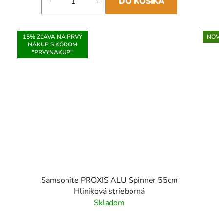
DO KOŠÍKA
15% ZĽAVA NA PRVÝ
NOV
NÁKUP S KÓDOM
"PRVYNAKUP"
Samsonite PROXIS ALU Spinner 55cm
Hliníková strieborná
Skladom