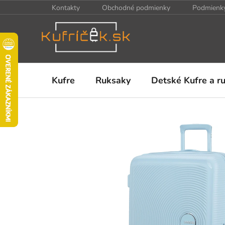
Prejsť
Kontakty
Obchodné podmienky
Podmienky
na
obsah
Kufre
Ruksaky
Detské Kufre a r