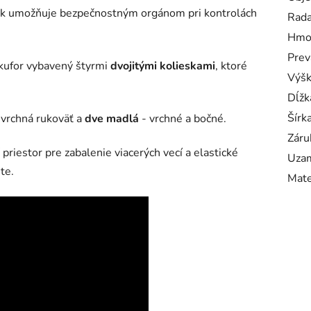
k umožňuje bezpečnostným orgánom pri kontrolách
Rad
Hmo
Prev
 kufor vybavený štyrmi
dvojitými kolieskami
, ktoré
Výš
Dĺžk
Šírk
vrchná rukoväť a
dve madlá
- vrchné a bočné.
Záru
priestor pre zabalenie viacerých vecí a elastické
Uzam
te.
Mate