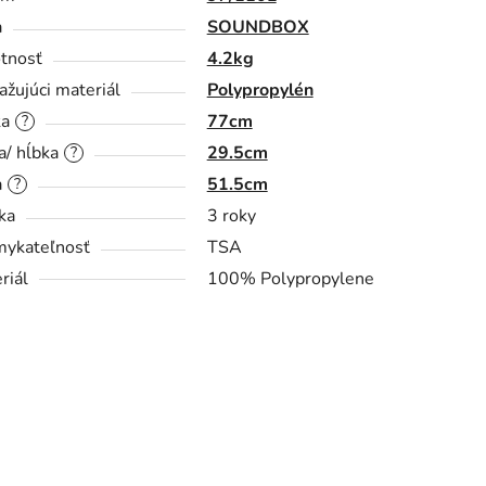
a
SOUNDBOX
tnosť
4.2kg
ažujúci materiál
Polypropylén
ka
77cm
?
a/ hĺbka
29.5cm
?
a
51.5cm
?
ka
3 roky
ykateľnosť
TSA
riál
100% Polypropylene