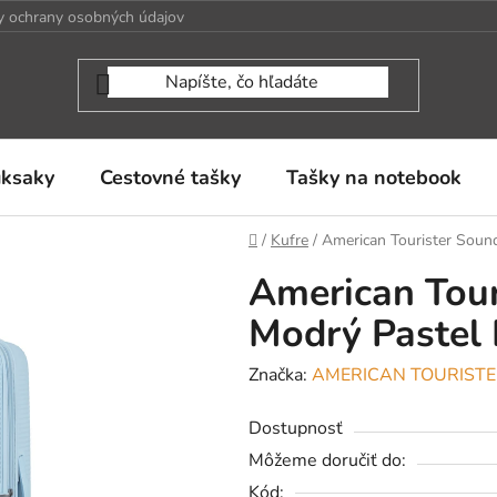
 ochrany osobných údajov
uksaky
Cestovné tašky
Tašky na notebook
Domov
/
Kufre
/
American Tourister Sound
American Tou
Modrý Pastel B
Značka:
AMERICAN TOURIST
Dostupnosť
Môžeme doručiť do:
Kód: