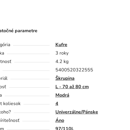
točné parametre
gória
Kufre
ka
3 roky
tnosť
4.2 kg
5400520322555
riál
Škrupina
osť
L - 70 až 80 cm
a
Modrá
t koliesok
4
koho?
Univerzálne/Pánske
íriteľnosť
Áno
em
97/110L