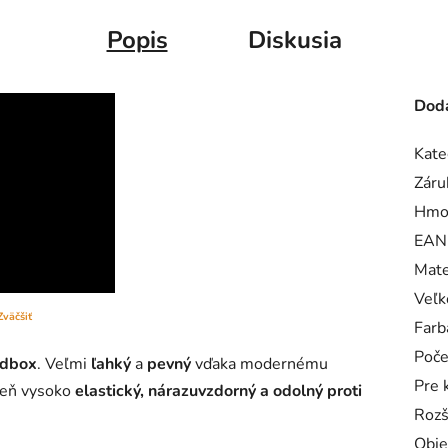
Popis
Diskusia
Doda
Kate
Záru
Hmo
EAN
Mate
Veľk
Zväčšiť
Farb
Poče
ndbox
. Veľmi
ľahký
a
pevný
vďaka modernému
Pre 
veň vysoko
elastický, nárazuvzdorný a odolný proti
Rozš
Obj