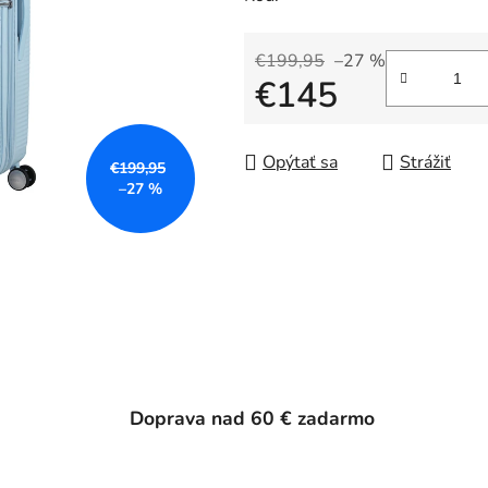
€199,95
–27 %
€145
Jednotková cena:
Opýtať sa
Strážiť
€199,95
–27 %
Doprava nad 60 € zadarmo