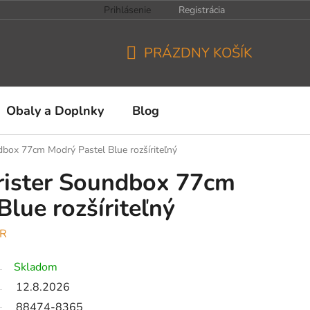
Prihlásenie
Registrácia
PRÁZDNY KOŠÍK
NÁKUPNÝ
KOŠÍK
Obaly a Doplnky
Blog
box 77cm Modrý Pastel Blue rozšíriteľný
rister Soundbox 77cm
lue rozšíriteľný
ER
Skladom
12.8.2026
88474-8365