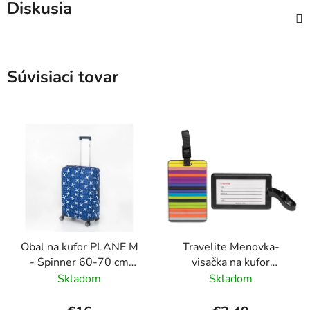
Diskusia
Súvisiaci tovar
Obal na kufor PLANE M
Travelite Menovka-
- Spinner 60-70 cm
visačka na kufor
Modrá
Multicolor Stripes
Skladom
Skladom