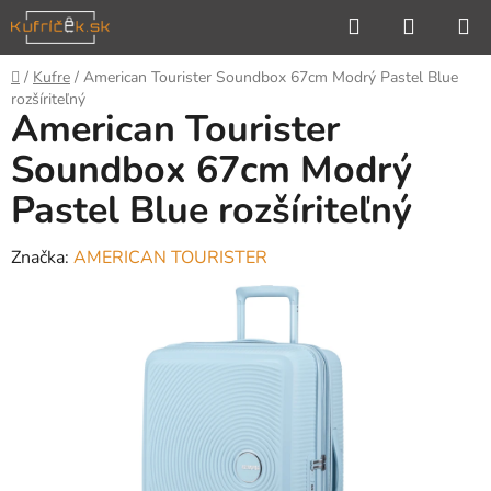
Prejsť
Hľadať
NÁKUP
na
KOŠÍK
obsah
Domov
/
Kufre
/
American Tourister Soundbox 67cm Modrý Pastel Blue
rozšíriteľný
American Tourister
Soundbox 67cm Modrý
Pastel Blue rozšíriteľný
Značka:
AMERICAN TOURISTER