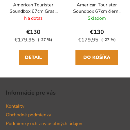
American Tourister
American Tourister
Soundbox 67cm Grass
Soundbox 67cm čierna
Green Zelený
Spinner rozšíriteľný
Na dotaz
Skladom
rozšíriteľný
€130
€130
€179,95
€179,95
(–27 %)
(–27 %)
DETAIL
DO KOŠÍKA
Z
á
Informácie pre vás
p
ä
Kontakty
t
Obchodné podmienky
i
Podmienky ochrany osobných údajov
e