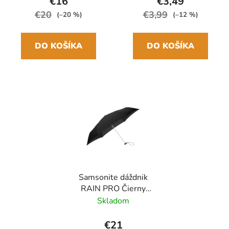
€16
€3,49
€20
€3,99
(–20 %)
(–12 %)
DO KOŠÍKA
DO KOŠÍKA
Samsonite dáždnik
RAIN PRO Čierny
skladací manuálny
Skladom
24cm/97cm
€21