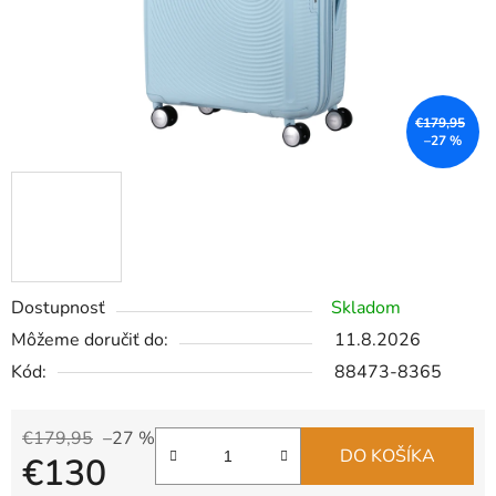
€179,95
–27 %
Dostupnosť
Skladom
Môžeme doručiť do:
11.8.2026
Kód:
88473-8365
€179,95
–27 %
DO KOŠÍKA
€130