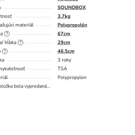
a
SOUNDBOX
tnosť
3.7kg
ažujúci materiál
Polypropylén
ka
67cm
?
a/ hĺbka
29cm
?
a
46.5cm
?
ka
3 roky
ykateľnosť
TSA
riál
Polypropylen
oložka bola vypredaná…