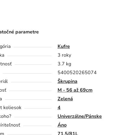
točné parametre
gória
Kufre
ka
3 roky
tnosť
3.7 kg
5400520265074
riál
Škrupina
osť
M - 56 až 69cm
a
Zelená
t koliesok
4
koho?
Univerzálne/Pánske
íriteľnosť
Áno
em
71,5/81L