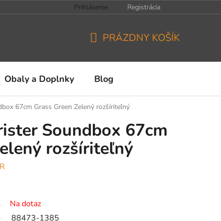
Prihlásenie
Registrácia
PRÁZDNY KOŠÍK
NÁKUPNÝ
KOŠÍK
Obaly a Doplnky
Blog
box 67cm Grass Green Zelený rozšíriteľný
rister Soundbox 67cm
lený rozšíriteľný
ER
Na dotaz
88473-1385