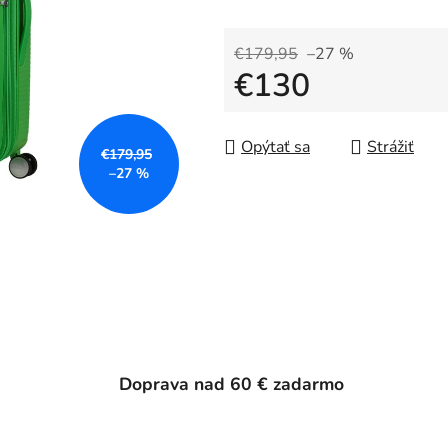
€179,95
–27 %
€130
Jednotková cena:
Opýtať sa
Strážiť
€179,95
–27 %
Doprava nad 60 € zadarmo