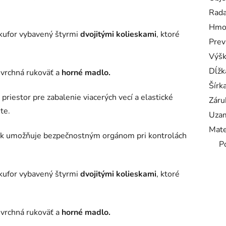
Rad
Hmo
 kufor vybavený štyrmi
dvojitými kolieskami
, ktoré
Prev
Výš
Dĺžk
vrchná rukoväť a
horné madlo.
Šírk
priestor pre zabalenie viacerých vecí a elastické
Záru
te.
Uzam
Mate
k umožňuje bezpečnostným orgánom pri kontrolách
P
 kufor vybavený štyrmi
dvojitými kolieskami
, ktoré
vrchná rukoväť a
horné madlo.