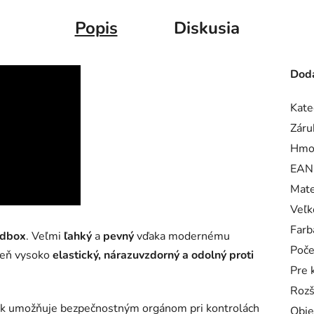
Popis
Diskusia
Doda
Kate
Záru
Hmo
EAN
Mate
Veľk
Farb
ndbox
. Veľmi
ľahký
a
pevný
vďaka modernému
Poče
veň vysoko
elastický, nárazuvzdorný a odolný proti
Pre 
Rozš
k umožňuje bezpečnostným orgánom pri kontrolách
Obj