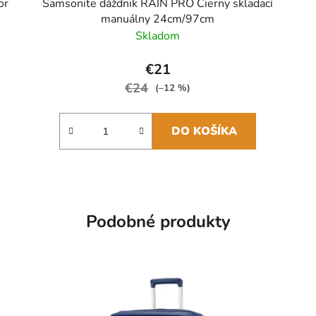
or
Samsonite dáždnik RAIN PRO Čierny skladací
manuálny 24cm/97cm
Skladom
€21
€24
(–12 %)
DO KOŠÍKA
Podobné produkty