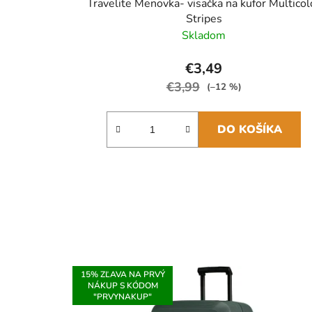
Travelite Menovka- visačka na kufor Multicol
Stripes
Skladom
€3,49
€3,99
(–12 %)
DO KOŠÍKA
15% ZĽAVA NA PRVÝ
NÁKUP S KÓDOM
"PRVYNAKUP"