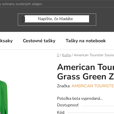
 ochrany osobných údajov
uksaky
Cestovné tašky
Tašky na notebook
Domov
/
Kufre
/
American Tourister Sound
American Tou
Grass Green Ze
Značka:
AMERICAN TOURIST
Položka bola vypredaná…
Dostupnosť
Kód: