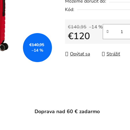
Môžeme doručiť do:
Kód:
€140,95
–14 %
€120
€140,95
Jednotková cena:
–14 %
Opýtať sa
Strážiť
Doprava nad 60 € zadarmo