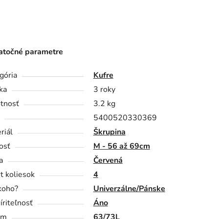
točné parametre
gória
Kufre
ka
3 roky
tnosť
3.2 kg
5400520330369
riál
Škrupina
osť
M - 56 až 69cm
a
Červená
t koliesok
4
koho?
Univerzálne/Pánske
íriteľnosť
Áno
em
63/73L