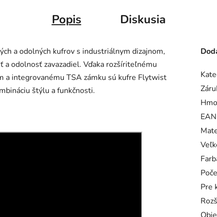
Popis
Diskusia
ých a odolných kufrov s industriálnym dizajnom,
Doda
ť a odolnosť zavazadiel.
Vďaka rozšíriteľnému
Kate
am a integrovanému TSA zámku sú kufre Flytwist
Záru
mbináciu štýlu a funkčnosti.
Hmo
EAN
Mate
Veľk
Farb
Poče
Pre 
Rozš
Obj