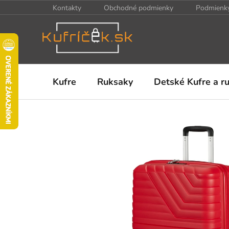
Prejsť
Kontakty
Obchodné podmienky
Podmienky
na
obsah
Kufre
Ruksaky
Detské Kufre a r