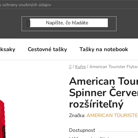
 ochrany osobných údajov
uksaky
Cestovné tašky
Tašky na notebook
Domov
/
Kufre
/
American Tourister Flytw
American Tour
Spinner Červe
rozšíriteľný
Značka:
AMERICAN TOURIST
Dostupnosť