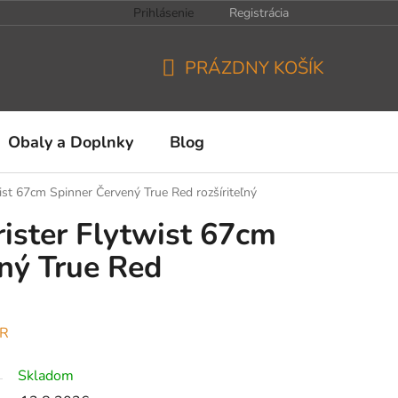
Prihlásenie
Registrácia
PRÁZDNY KOŠÍK
NÁKUPNÝ
KOŠÍK
Obaly a Doplnky
Blog
ist 67cm Spinner Červený True Red rozšíriteľný
ister Flytwist 67cm
ný True Red
ER
Skladom