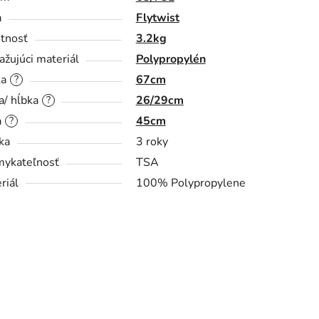
a
Flytwist
tnosť
3.2kg
ažujúci materiál
Polypropylén
ka
67cm
?
a/ hĺbka
26/29cm
?
a
45cm
?
ka
3 roky
ykateľnosť
TSA
riál
100% Polypropylene