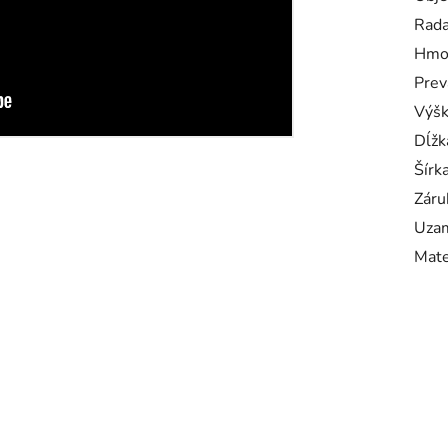
Rad
Hmo
Prev
Výš
Dĺžk
Šírk
Záru
Uzam
Mate