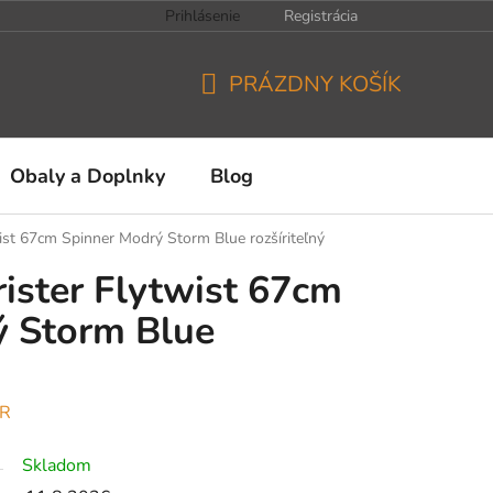
Prihlásenie
Registrácia
PRÁZDNY KOŠÍK
NÁKUPNÝ
KOŠÍK
Obaly a Doplnky
Blog
ist 67cm Spinner Modrý Storm Blue rozšíriteľný
ister Flytwist 67cm
ý Storm Blue
ER
Skladom