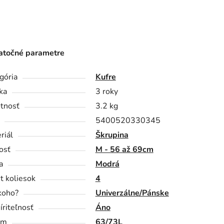
točné parametre
gória
Kufre
ka
3 roky
tnosť
3.2 kg
5400520330345
riál
Škrupina
osť
M - 56 až 69cm
a
Modrá
t koliesok
4
koho?
Univerzálne/Pánske
íriteľnosť
Áno
em
63/73L