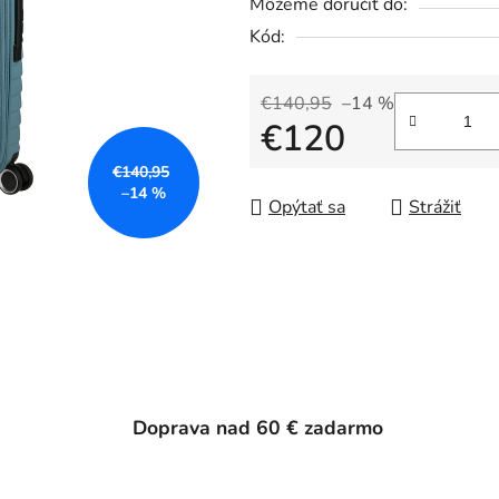
Môžeme doručiť do:
Kód:
€140,95
–14 %
€120
€140,95
Jednotková cena:
–14 %
Opýtať sa
Strážiť
Doprava nad 60 € zadarmo