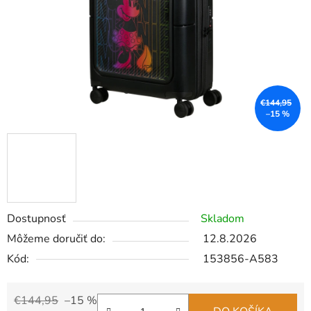
€144,95
–15 %
Dostupnosť
Skladom
Môžeme doručiť do:
12.8.2026
Kód:
153856-A583
€144,95
–15 %