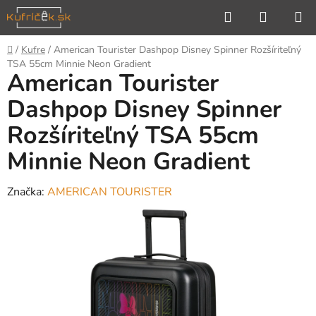
Prejsť
Hľadať
NÁKUP
na
KOŠÍK
obsah
Domov
/
Kufre
/
American Tourister Dashpop Disney Spinner Rozšíriteľný
TSA 55cm Minnie Neon Gradient
American Tourister
Dashpop Disney Spinner
Rozšíriteľný TSA 55cm
Minnie Neon Gradient
Značka:
AMERICAN TOURISTER