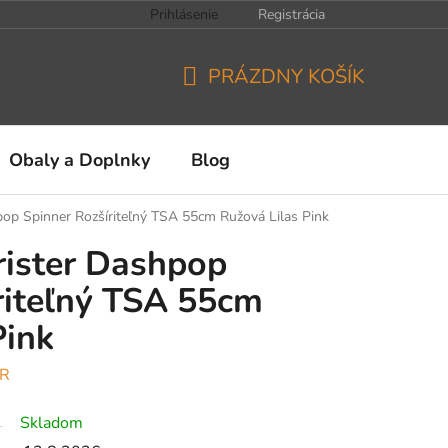
Prihlásenie
Registrácia
PRÁZDNY KOŠÍK
NÁKUPNÝ
KOŠÍK
Obaly a Doplnky
Blog
op Spinner Rozšíriteľný TSA 55cm Ružová Lilas Pink
rister Dashpop
riteľný TSA 55cm
Pink
ER
Skladom