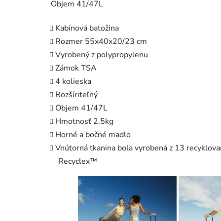
Objem 41/47L
Kabínová batožina
Rozmer 55x40x20/23 cm
Vyrobený z polypropylenu
Zámok TSA
4 kolieska
Rozšíriteľný
Objem 41/47L
Hmotnosť 2.5kg
Horné a bočné madlo
Vnútorná tkanina bola vyrobená z 13 recyklov
Recyclex™