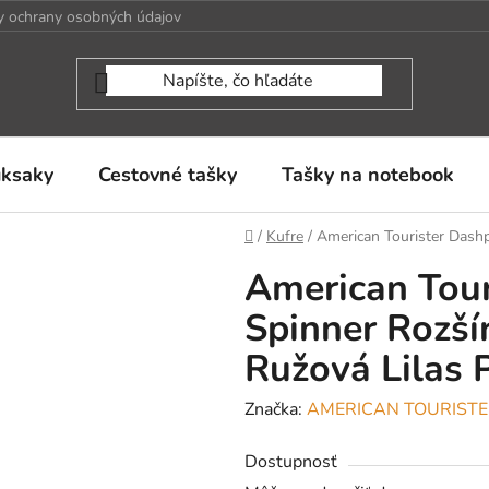
 ochrany osobných údajov
uksaky
Cestovné tašky
Tašky na notebook
Domov
/
Kufre
/
American Tourister Dashp
American Tou
Spinner Rozší
Ružová Lilas 
Značka:
AMERICAN TOURIST
Dostupnosť