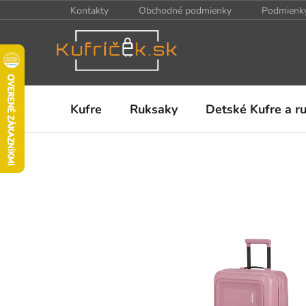
Prejsť
Kontakty
Obchodné podmienky
Podmienky
na
obsah
Kufre
Ruksaky
Detské Kufre a r