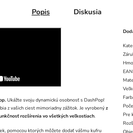
Popis
Diskusia
Doda
Kate
Záru
Hmo
EAN
Mate
Veľk
Farb
op.
Ukážte svoju dynamickú osobnosť s DashPop!
Poče
obia z vašich ciest mimoriadny zážitok. Je vyrobený
z
Pre 
unkčnosť rozšírenia vo všetkých veľkostiach
.
Rozš
iek, pomocou ktorých môžete dodať vášmu kufru
Obj