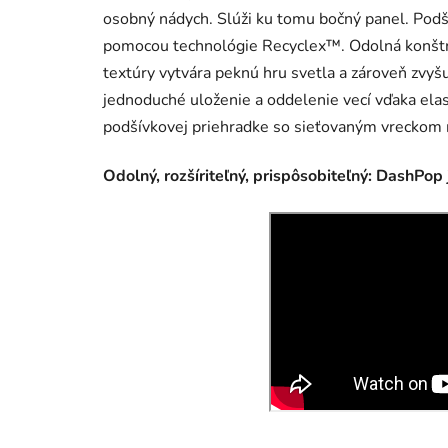
osobný nádych. Slúži ku tomu bočný panel. Podš
pomocou technológie Recyclex™. Odolná konštruk
textúry vytvára peknú hru svetla a zároveň zvyš
jednoduché uloženie a oddelenie vecí vďaka ela
podšívkovej priehradke so sieťovaným vreckom na
Odolný, rozšíriteľný, prispôsobiteľný: DashPop