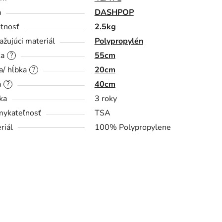
a
DASHPOP
tnosť
2.5kg
ažujúci materiál
Polypropylén
ka
55cm
?
a/ hĺbka
20cm
?
a
40cm
?
ka
3 roky
ykateľnosť
TSA
riál
100% Polypropylene