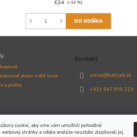
€24
(–12 %)
DO KOŠÍKA
dy
Kontakt
kupovať
eshop
@
kufricek.sk
klamovať alebo vrátiť tovar
a a platba
+421 947 905 223
úbory cookie, aby sme vám umožnili pohodlné
 webovej stránky a vďaka analýze neustále zlepšovali jej