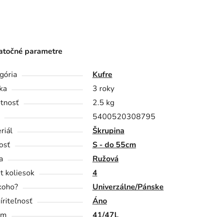
točné parametre
gória
Kufre
ka
3 roky
tnosť
2.5 kg
5400520308795
riál
Škrupina
osť
S - do 55cm
a
Ružová
t koliesok
4
koho?
Univerzálne/Pánske
íriteľnosť
Áno
em
41/47L