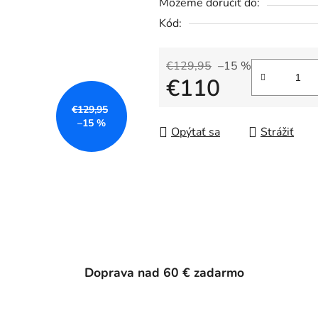
Môžeme doručiť do:
Kód:
€129,95
–15 %
€110
€129,95
Jednotková cena:
–15 %
Opýtať sa
Strážiť
Doprava nad 60 € zadarmo