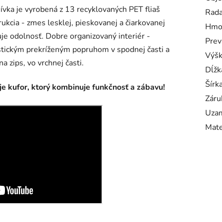
ívka je vyrobená z 13 recyklovaných PET fliaš
Rad
cia - zmes lesklej, pieskovanej a čiarkovanej
Hmo
uje odolnosť. Dobre organizovaný interiér -
Prev
stickým prekríženým popruhom v spodnej časti a
Výš
 zips, vo vrchnej časti.
Dĺžk
Šírk
 je kufor, ktorý kombinuje funkčnosť a zábavu!
Záru
Uzam
Mate