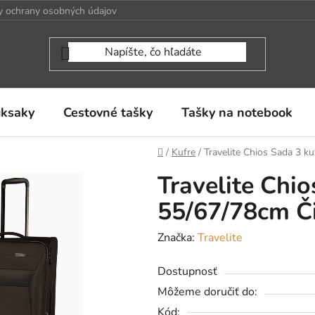
 ochrany osobných údajov
uksaky
Cestovné tašky
Tašky na notebook
Domov
/
Kufre
/
Travelite Chios Sada 3 k
Travelite Chio
55/67/78cm Č
Značka:
Travelite
Dostupnosť
Môžeme doručiť do:
Kód: