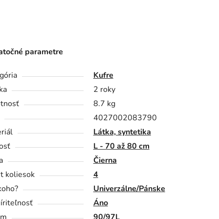
točné parametre
gória
Kufre
ka
2 roky
tnosť
8.7 kg
4027002083790
riál
Látka, syntetika
osť
L - 70 až 80 cm
a
Čierna
t koliesok
4
koho?
Univerzálne/Pánske
íriteľnosť
Áno
em
90/97L