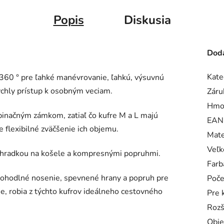
Popis
Diskusia
Doda
Kate
 360 ° pre ľahké manévrovanie, ľahkú, výsuvnú
rýchly prístup k osobným veciam.
Záru
Hmo
binačným zámkom, zatiaľ čo kufre M a L majú
EAN
flexibilné zväčšenie ich objemu.
Mate
Veľk
iehradkou na košele a kompresnými popruhmi.
Farb
pohodlné nosenie, spevnené hrany a popruh pre
Poče
ne, robia z týchto kufrov ideálneho cestovného
Pre 
Rozš
Obj