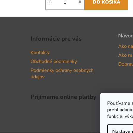
DO KOŠÍKA
Z
á
Návo
Informácie pre vás
p
Ako na
ä
Kontakty
Ako re
t
Obchodné podmienky
i
Doprav
Podmienky ochrany osobných
e
údajov
Prijímame online platby
Používame s
prehliadanie
funkcie, výk
Nastaven