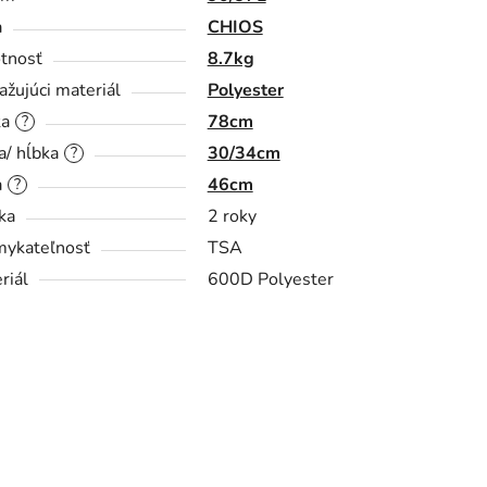
a
CHIOS
tnosť
8.7kg
ažujúci materiál
Polyester
ka
78cm
?
a/ hĺbka
30/34cm
?
a
46cm
?
ka
2 roky
ykateľnosť
TSA
riál
600D Polyester