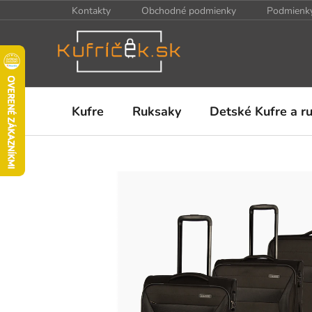
Prejsť
Kontakty
Obchodné podmienky
Podmienky
na
obsah
Kufre
Ruksaky
Detské Kufre a r