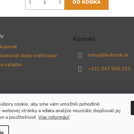
DO KOŠÍKA
dy
Kontakt
kupovať
eshop
@
kufricek.sk
klamovať alebo vrátiť tovar
a a platba
+421 947 905 223
úbory cookie, aby sme vám umožnili pohodlné
 webovej stránky a vďaka analýze neustále zlepšovali jej
on a použiteľnosť.
Viac informácií
ie