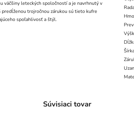
 väčšiny leteckých spoločností a je navrhnutý v
Rad
 predĺženou trojročnou zárukou sú tieto kufre
Hmo
úceho spoľahlivosť a štýl.
Prev
Výš
Dĺžk
Šírk
Záru
Uzam
Mate
Súvisiaci tovar