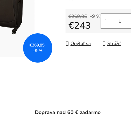
€269,85
–9 %
€243
Jednotková cena:
Opýtať sa
Strážiť
€269,85
–9 %
Doprava nad 60 € zadarmo