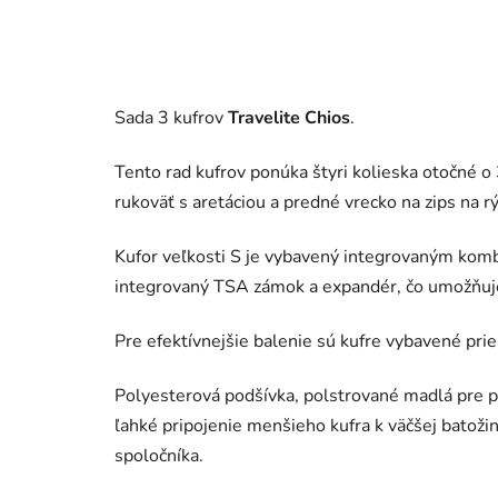
Sada 3 kufrov
Travelite Chios
.
Tento rad kufrov ponúka štyri kolieska otočné o
rukoväť s aretáciou a predné vrecko na zips na 
Kufor veľkosti S je vybavený integrovaným kom
integrovaný TSA zámok a expandér, čo umožňuje 
Pre efektívnejšie balenie sú kufre vybavené pr
Polyesterová podšívka, polstrované madlá pre 
ľahké pripojenie menšieho kufra k väčšej batoži
spoločníka.