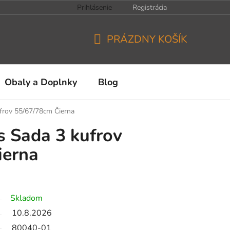
Prihlásenie
Registrácia
PRÁZDNY KOŠÍK
NÁKUPNÝ
KOŠÍK
Obaly a Doplnky
Blog
ufrov 55/67/78cm Čierna
s Sada 3 kufrov
ierna
Skladom
10.8.2026
80040-01