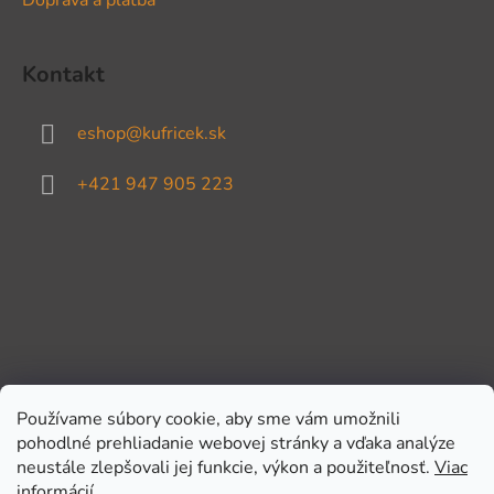
Kontakt
eshop
@
kufricek.sk
+421 947 905 223
Používame súbory cookie, aby sme vám umožnili
pohodlné prehliadanie webovej stránky a vďaka analýze
Prijímame online platby
neustále zlepšovali jej funkcie, výkon a použiteľnosť.
Viac
informácií