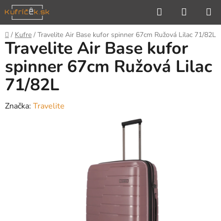
Prejsť
Hľadať
NÁKUP
na
KOŠÍK
obsah
Domov
/
Kufre
/
Travelite Air Base kufor spinner 67cm Ružová Lilac 71/82L
Travelite Air Base kufor
spinner 67cm Ružová Lilac
71/82L
Značka:
Travelite