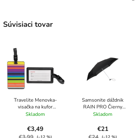
Súvisiaci tovar
Travelite Menovka-
Samsonite dáždnik
visačka na kufor
RAIN PRO Čierny
Multicolor Stripes
skladací manuálny
Skladom
Skladom
24cm/97cm
€3,49
€21
€3,99
€24
(–12 %)
(–12 %)