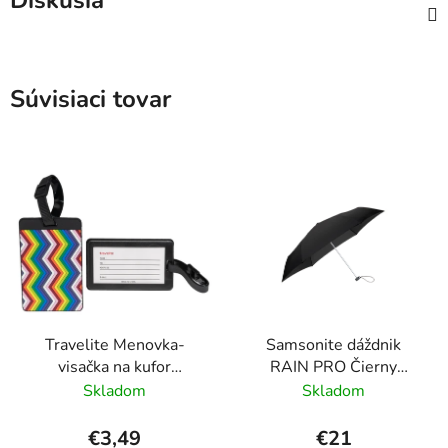
Diskusia
Súvisiaci tovar
Travelite Menovka-
Samsonite dáždnik
visačka na kufor
RAIN PRO Čierny
Multicolor Waves
skladací manuálny
Skladom
Skladom
24cm/97cm
€3,49
€21