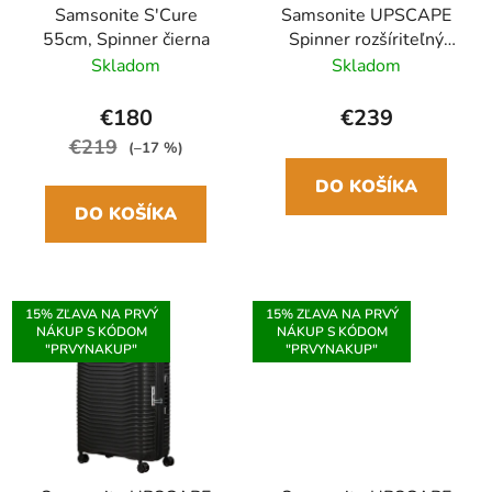
Samsonite S'Cure
Samsonite UPSCAPE
55cm, Spinner čierna
Spinner rozšíriteľný
68cm Čierna
Skladom
Skladom
€180
€239
€219
(–17 %)
DO KOŠÍKA
DO KOŠÍKA
15% ZĽAVA NA PRVÝ
15% ZĽAVA NA PRVÝ
NÁKUP S KÓDOM
NÁKUP S KÓDOM
"PRVYNAKUP"
"PRVYNAKUP"