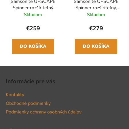
Samsonite UPSCAPE
Samsonite UPSCAPE
Spinner rozšíriteľný
Spinner rozšíriteľný,
75cm Čierna
81cm Čierna
Skladom
Skladom
€259
€279
DO KOŠÍKA
DO KOŠÍKA
Z
á
Informácie pre vás
p
ä
Kontakty
t
Obchodné podmienky
i
Podmienky ochrany osobných údajov
e