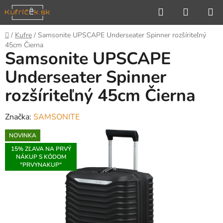
Prejsť
Hľadať
NÁKUP
na
KOŠÍK
obsah
Domov
/
Kufre
/
Samsonite UPSCAPE Underseater Spinner rozšíriteľný
45cm Čierna
Samsonite UPSCAPE
Underseater Spinner
rozšíriteľný 45cm Čierna
Značka:
SAMSONITE
NOVINKA
15% ZĽAVA NA PRVÝ
NÁKUP S KÓDOM
"PRVYNAKUP"