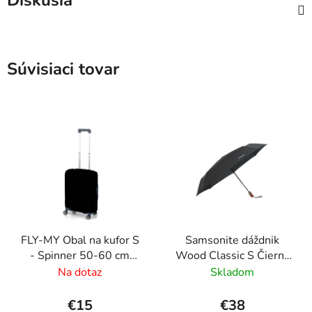
Diskusia
Súvisiaci tovar
FLY-MY Obal na kufor S
Samsonite dáždnik
- Spinner 50-60 cm
Wood Classic S Čierny
Čierny
skladací vystreľovací s
Na dotaz
Skladom
drevenou rukoväťou
27cm/97cm
€15
€38