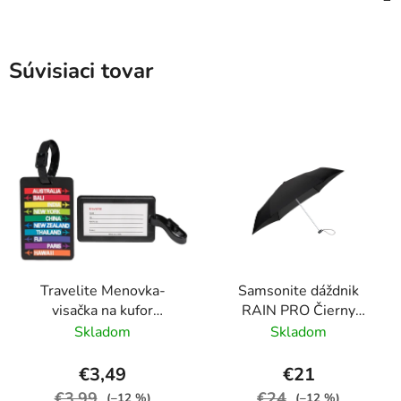
Súvisiaci tovar
Travelite Menovka-
Samsonite dáždnik
visačka na kufor
RAIN PRO Čierny
Multicolor Cities
skladací manuálny
Skladom
Skladom
24cm/97cm
€3,49
€21
€3,99
€24
(–12 %)
(–12 %)