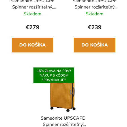
Samsonite UPSCAPE
Samsonite UPSCAPE
Spinner rozšíriteľný,
Spinner rozšíriteľný
81cm Čierna
68cm Žltá
Skladom
Skladom
€279
€239
DO KOŠÍKA
DO KOŠÍKA
15% ZĽAVA NA PRVÝ
NÁKUP S KÓDOM
"PRVYNAKUP"
Samsonite UPSCAPE
Spinner rozšíriteľný