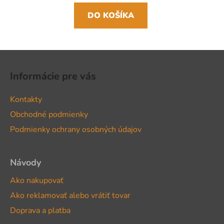
DO KOŠÍKA
Z
á
Informácie pre vás
p
ä
Kontakty
t
Obchodné podmienky
i
Podmienky ochrany osobných údajov
e
Návody
Ako nakupovať
Ako reklamovať alebo vrátiť tovar
Doprava a platba