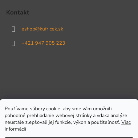
Kontakt
eshop
@
kufricek.sk
+421 947 905 223
Používame súbory cookie, aby sme vám umožnili
pohodlné prehliadanie webovej stránky a vďaka analýze
Prijímame online platby
neustále zlepšovali jej funkcie, výkon a použiteľnosť.
Viac
informácií