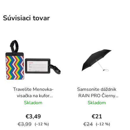
Súvisiaci tovar
Travelite Menovka-
Samsonite dáždnik
visačka na kufor
RAIN PRO Čierny
Multicolor Waves
skladací manuálny
Skladom
Skladom
24cm/97cm
€3,49
€21
€3,99
€24
(–12 %)
(–12 %)