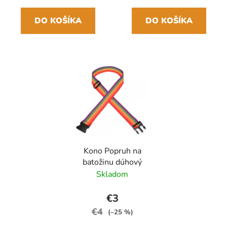
DO KOŠÍKA
DO KOŠÍKA
Kono Popruh na
batožinu dúhový
Skladom
€3
€4
(–25 %)