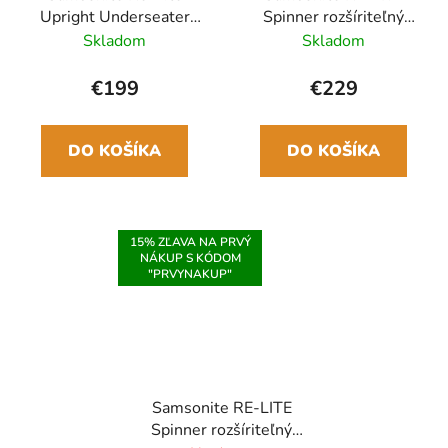
Upright Underseater
Spinner rozšíriteľný
45cm Zelená Climbing
55cm Modrá Capri Blue
Skladom
Skladom
Ivy
39/44L
€199
€229
DO KOŠÍKA
DO KOŠÍKA
15% ZĽAVA NA PRVÝ
NÁKUP S KÓDOM
"PRVYNAKUP"
Samsonite RE-LITE
Spinner rozšíriteľný