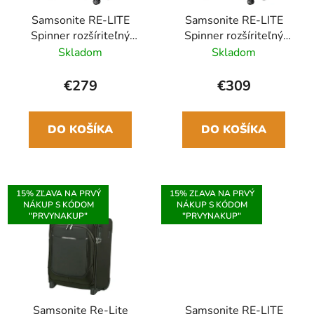
Samsonite RE-LITE
Samsonite RE-LITE
Spinner rozšíriteľný
Spinner rozšíriteľný
78cm Čierna 115/129L
83cm Čierna 156/170L
Skladom
Skladom
€279
€309
DO KOŠÍKA
DO KOŠÍKA
15% ZĽAVA NA PRVÝ
15% ZĽAVA NA PRVÝ
NÁKUP S KÓDOM
NÁKUP S KÓDOM
"PRVYNAKUP"
"PRVYNAKUP"
Samsonite Re-Lite
Samsonite RE-LITE