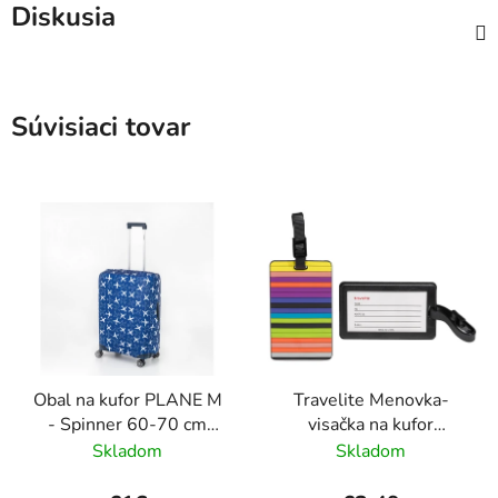
Diskusia
Súvisiaci tovar
Obal na kufor PLANE M
Travelite Menovka-
- Spinner 60-70 cm
visačka na kufor
Modrá
Multicolor Stripes
Skladom
Skladom