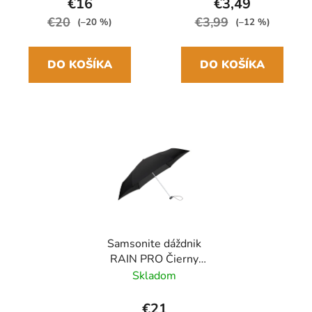
€16
€3,49
€20
€3,99
(–20 %)
(–12 %)
DO KOŠÍKA
DO KOŠÍKA
Samsonite dáždnik
RAIN PRO Čierny
skladací manuálny
Skladom
24cm/97cm
€21