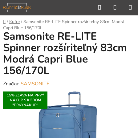
Prejsť
Hľadať
NÁKUP
na
KOŠÍK
obsah
Domov
/
Kufre
/
Samsonite RE-LITE Spinner rozšíriteľný 83cm Modrá
Capri Blue 156/170L
Samsonite RE-LITE
Spinner rozšíriteľný 83cm
Modrá Capri Blue
156/170L
Značka:
SAMSONITE
15% ZĽAVA NA PRVÝ
NÁKUP S KÓDOM
"PRVYNAKUP"