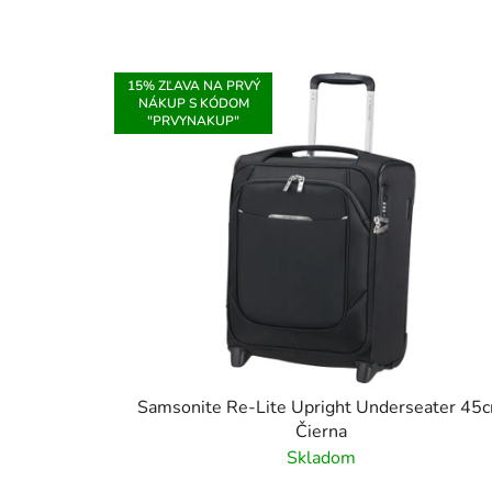
15% ZĽAVA NA PRVÝ
NÁKUP S KÓDOM
"PRVYNAKUP"
Samsonite Re-Lite Upright Underseater 45
Čierna
Skladom