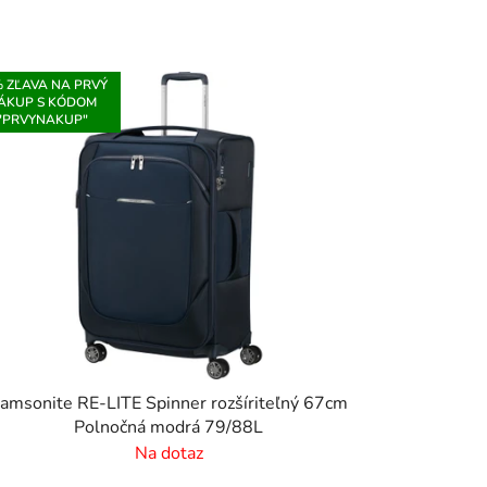
 ZĽAVA NA PRVÝ
ÁKUP S KÓDOM
"PRVYNAKUP"
amsonite RE-LITE Spinner rozšíriteľný 67cm
Polnočná modrá 79/88L
Na dotaz