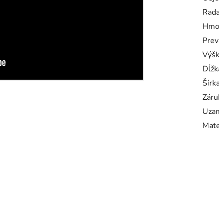
Rad
Hmo
Prev
Výš
Dĺžk
Šírk
Záru
Uzam
Mate