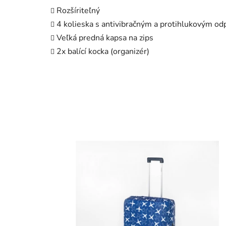
Rozšíriteľný
4 kolieska
s antivibračným a protihlukovým o
Veľká predná kapsa na zips
2x balící kocka (organizér)