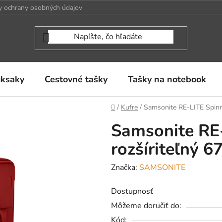
 ochrany osobných údajov
uksaky
Cestovné tašky
Tašky na notebook
Domov
/
Kufre
/
Samsonite RE-LITE Spinn
Samsonite RE
rozšíriteľný 
Značka:
SAMSONITE
Dostupnosť
Môžeme doručiť do:
Kód: