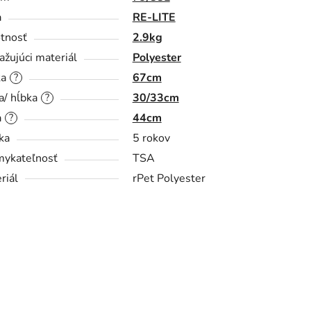
a
RE-LITE
tnosť
2.9kg
ažujúci materiál
Polyester
ka
67cm
?
a/ hĺbka
30/33cm
?
a
44cm
?
ka
5 rokov
ykateľnosť
TSA
riál
rPet Polyester