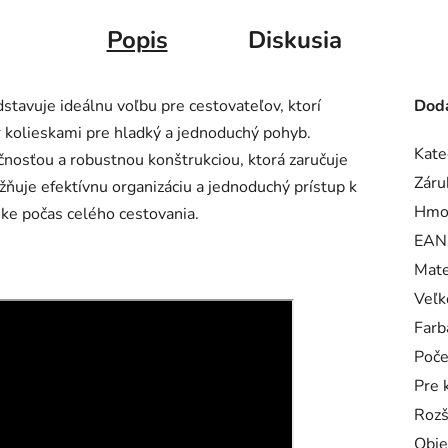
Popis
Diskusia
stavuje ideálnu voľbu pre cestovateľov, ktorí
Doda
r kolieskami pre hladký a jednoduchý pohyb.
Kate
čnosťou a robustnou konštrukciou, ktorá zaručuje
Záru
ňuje efektívnu organizáciu a jednoduchý prístup k
Hmo
ke počas celého cestovania.
EAN
Mate
Veľk
Farb
Poče
Pre 
Rozš
Obj