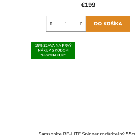
€199
DO KOŠÍKA
15% ZĽAVA NA PRVÝ
NÁKUP S KÓDOM
"PRVYNAKUP"
Samsonite RE-LITE Spinner rozšíriteľný 55