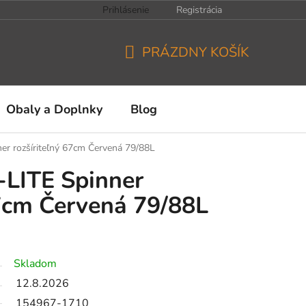
Prihlásenie
Registrácia
PRÁZDNY KOŠÍK
NÁKUPNÝ
KOŠÍK
Obaly a Doplnky
Blog
er rozšíriteľný 67cm Červená 79/88L
-LITE Spinner
67cm Červená 79/88L
Skladom
12.8.2026
154967-1710