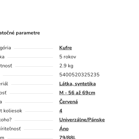
točné parametre
gória
Kufre
ka
5 rokov
tnosť
2.9 kg
5400520325235
riál
Látka, syntetika
osť
M - 56 až 69cm
a
Červená
t koliesok
4
koho?
Univerzálne/Pánske
íriteľnosť
Áno
em
79/88L