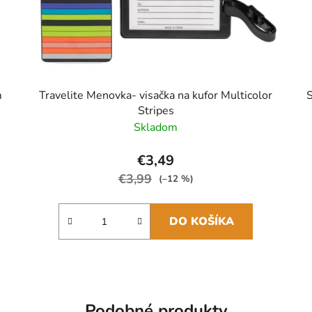
m
Travelite Menovka- visačka na kufor Multicolor
S
Stripes
Skladom
€3,49
€3,99
(–12 %)
DO KOŠÍKA
Podobné produkty