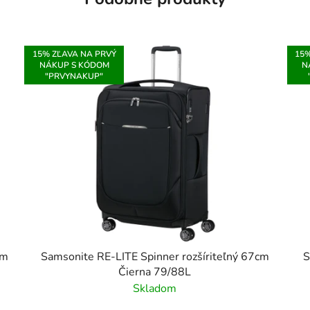
15% ZĽAVA NA PRVÝ
15%
NÁKUP S KÓDOM
N
"PRVYNAKUP"
cm
Samsonite RE-LITE Spinner rozšíriteľný 67cm
S
Čierna 79/88L
Skladom