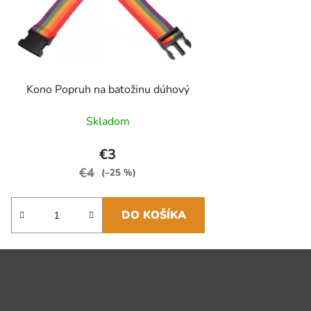
Kono Popruh na batožinu dúhový
Skladom
€3
€4
(–25 %)
DO KOŠÍKA