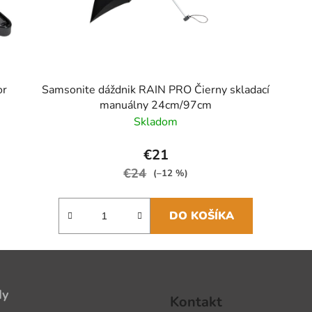
or
Samsonite dáždnik RAIN PRO Čierny skladací
manuálny 24cm/97cm
Skladom
€21
€24
(–12 %)
DO KOŠÍKA
dy
Kontakt