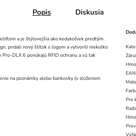
Popis
Diskusia
Doda
eliftom a je štýlovejšia ako kedykoľvek predtým.
Kate
, pridali nový štítok s logom a vytvorili niekoľko
 Pro-DLX 6 ponúkajú RFID ochranu a sú tak
Záru
Hmo
EAN
elenie na poznámky alebo bankovky (v zloženom
Mate
Farb
Pre 
Rad
Hmo
Prev
Výš