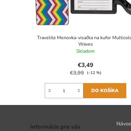
Travelite Menovka-visačka na kufor Multicol
Waves
Skladom
€3,49
€3,99
(–12 %)
DO KOŠÍKA
Z
á
Návo
Informácie pre vás
p