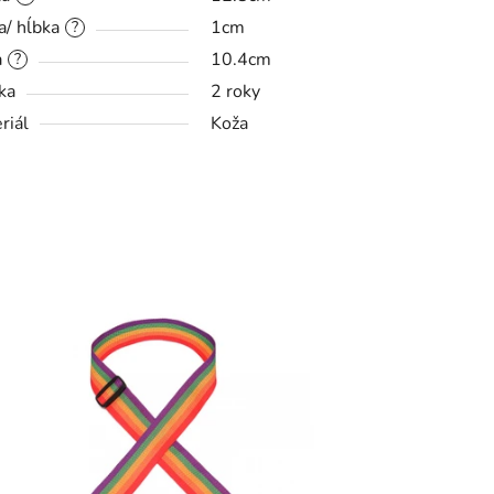
a/ hĺbka
1cm
?
a
10.4cm
?
ka
2 roky
riál
Koža