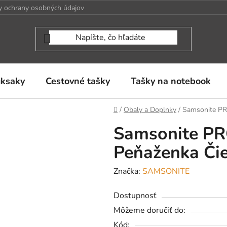
 ochrany osobných údajov
uksaky
Cestovné tašky
Tašky na notebook
Domov
/
Obaly a Doplnky
/
Samsonite PR
Samsonite PR
Peňaženka Či
Značka:
SAMSONITE
Dostupnosť
Môžeme doručiť do:
Kód: