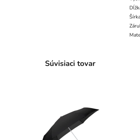
Dĺžk
Šírk
Záru
Mate
Súvisiaci tovar