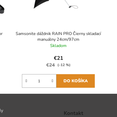
or
Samsonite dáždnik RAIN PRO Čierny skladací
manuálny 24cm/97cm
Skladom
€21
€24
(–12 %)
DO KOŠÍKA
dy
Kontakt