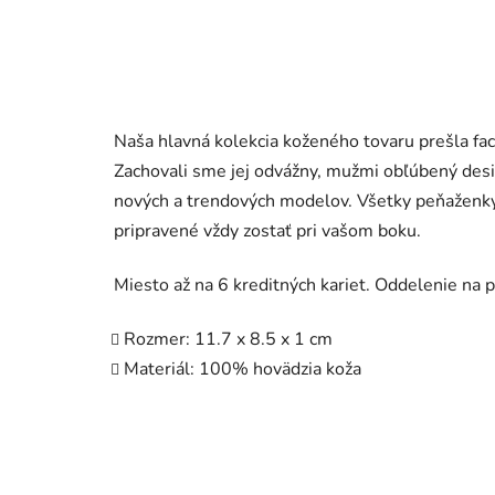
Naša hlavná kolekcia koženého tovaru prešla fac
Zachovali sme jej odvážny, mužmi obľúbený design
nových a trendových modelov. Všetky peňaženky
pripravené vždy zostať pri vašom boku.
Miesto až na 6 kreditných kariet. Oddelenie na
Rozmer: 11.7 x 8.5 x 1 cm
Materiál:
100% hovädzia koža