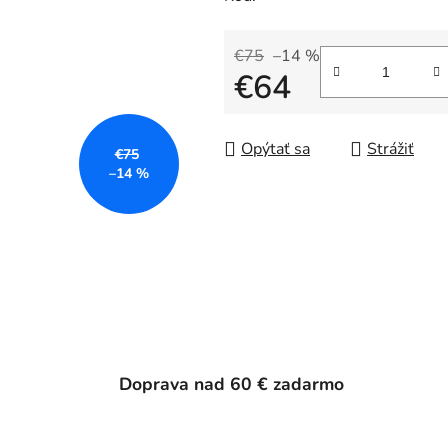
€75
–14 %
€64
Jednotková cena:
Opýtať sa
Strážiť
€75
–14 %
Doprava nad 60 € zadarmo