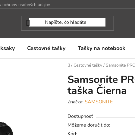
 ochrany osobných údajov
uksaky
Cestovné tašky
Tašky na notebook
Domov
/
Cestovné tašky
/
Samsonite PRO
Samsonite PR
taška Čierna
Značka:
SAMSONITE
Dostupnosť
Môžeme doručiť do:
Kód: