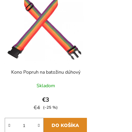
Kono Popruh na batožinu dúhový
Skladom
€3
€4
(–25 %)
DO KOŠÍKA