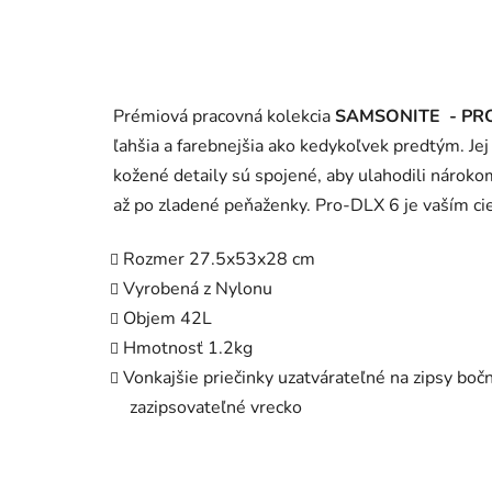
Prémiová pracovná kolekcia
SAMSONITE - PR
ľahšia a farebnejšia ako kedykoľvek predtým. Je
kožené detaily sú spojené, aby ulahodili nárokom,
až po zladené peňaženky. Pro-DLX 6 je vaším ci
Rozmer 27.5x53x28 cm
Vyrobená z Nylonu
Objem 42L
Hmotnosť 1.2kg
Vonkajšie priečinky uzatvárateľné na zipsy boč
zazipsovateľné vrecko