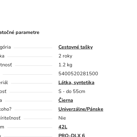
točné parametre
gória
Cestovné tašky
ka
2 roky
tnosť
1.2 kg
5400520281500
riál
Látka, syntetika
osť
S - do 55cm
a
Čierna
koho?
Univerzálne/Pánske
íriteľnosť
Nie
em
42L
a
PRO-DLX 6