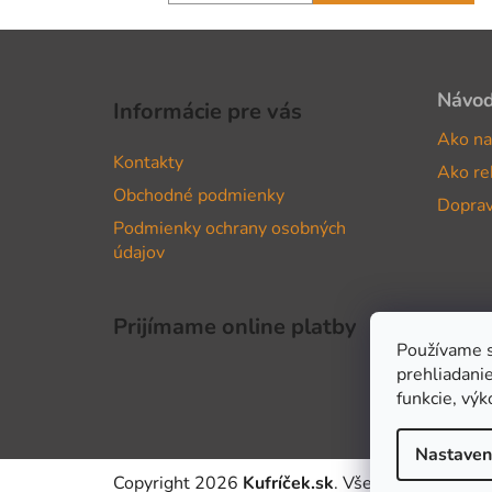
Z
á
Návo
Informácie pre vás
p
Ako na
ä
Kontakty
Ako re
t
Obchodné podmienky
i
Doprav
Podmienky ochrany osobných
e
údajov
Prijímame online platby
Používame s
prehliadanie
funkcie, výk
Nastaven
Copyright 2026
Kufríček.sk
. Všetky práva vyhr