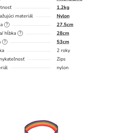
tnosť
1.2kg
ažujúci materiál
Nylon
ka
27.5cm
?
a/ hĺbka
28cm
?
a
53cm
?
ka
2 roky
ykateľnosť
Zips
riál
nylon