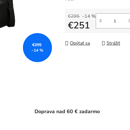
€295
–14 %
€251
Jednotková cena:
Opýtať sa
Strážiť
€295
–14 %
Doprava nad 60 € zadarmo