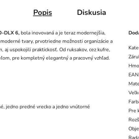
Popis
Diskusia
O-DLX 6,
bola inovovaná a je teraz modernejšia,
Doda
j moderné tvary, prvotriedne možnosti organizácie a
Kate
 aj uspokojili praktickosť. Od ruksakov, cez kufre,
Záru
eľom, pre kompletný elegantný a pracovný vzhľad.
Hmo
EAN
Mate
Veľk
Farb
né, jedno predné vrecko a jedno vnútorné
Pre 
Rozš
Obj
Rad