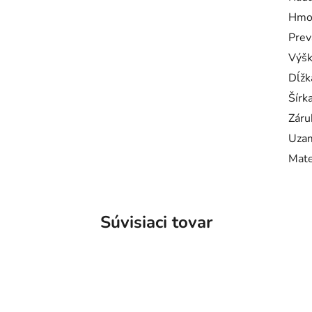
Hmo
Prev
Výš
Dĺžk
Šírk
Záru
Uzam
Mate
Súvisiaci tovar