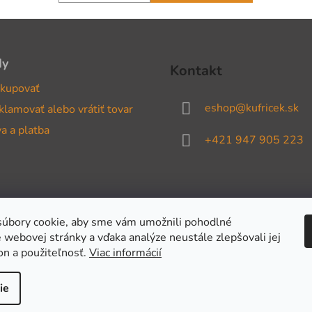
dy
Kontakt
kupovať
eshop
@
kufricek.sk
klamovať alebo vrátiť tovar
a a platba
+421 947 905 223
úbory cookie, aby sme vám umožnili pohodlné
 webovej stránky a vďaka analýze neustále zlepšovali jej
on a použiteľnosť.
Viac informácií
ie
adené.