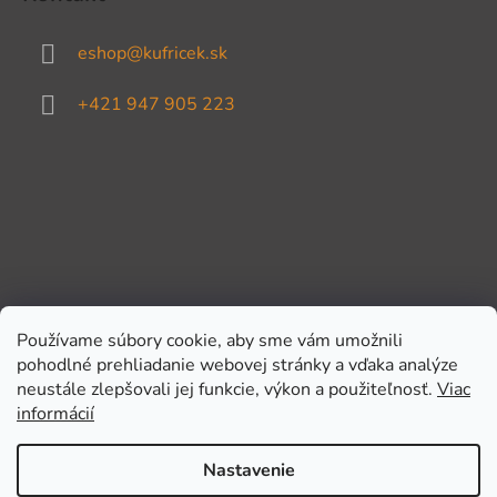
eshop
@
kufricek.sk
+421 947 905 223
Používame súbory cookie, aby sme vám umožnili
pohodlné prehliadanie webovej stránky a vďaka analýze
Prijímame online platby
neustále zlepšovali jej funkcie, výkon a použiteľnosť.
Viac
informácií
Nastavenie