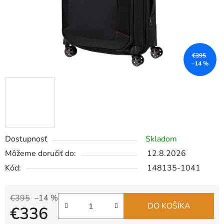
€395
–14 %
Dostupnosť
Skladom
Môžeme doručiť do:
12.8.2026
Kód:
148135-1041
€395
–14 %
DO KOŠÍKA
€336