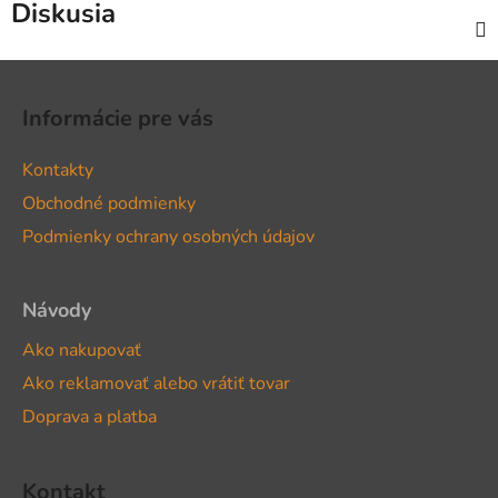
Diskusia
Z
á
Informácie pre vás
p
ä
Kontakty
t
Obchodné podmienky
i
Podmienky ochrany osobných údajov
e
Návody
Ako nakupovať
Ako reklamovať alebo vrátiť tovar
Doprava a platba
Kontakt