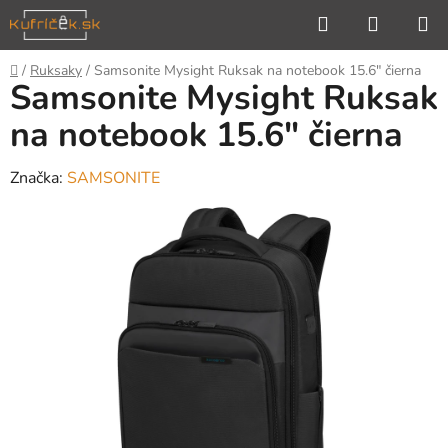
Prejsť
Hľadať
NÁKUP
na
KOŠÍK
obsah
Domov
/
Ruksaky
/
Samsonite Mysight Ruksak na notebook 15.6" čierna
Samsonite Mysight Ruksak
na notebook 15.6" čierna
Značka:
SAMSONITE