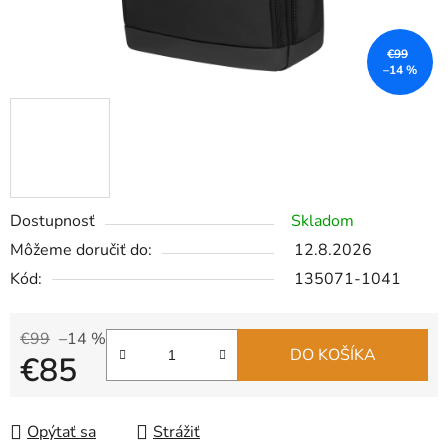
€99
–14 %
Dostupnosť
Skladom
Môžeme doručiť do:
12.8.2026
Kód:
135071-1041
€99
–14 %
DO KOŠÍKA
€85
Jednotková cena:
Opýtať sa
Strážiť