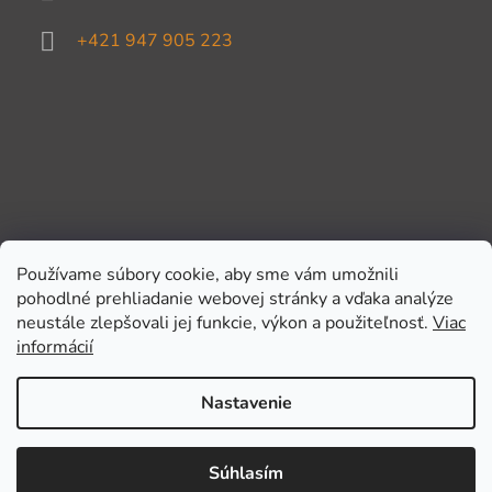
+421 947 905 223
Používame súbory cookie, aby sme vám umožnili
pohodlné prehliadanie webovej stránky a vďaka analýze
Prijímame online platby
neustále zlepšovali jej funkcie, výkon a použiteľnosť.
Viac
informácií
Nastavenie
Súhlasím
Vytvoril Shoptet