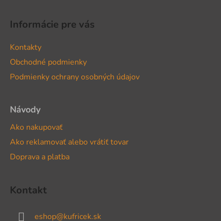
Z
á
Informácie pre vás
p
ä
Kontakty
t
Obchodné podmienky
i
Podmienky ochrany osobných údajov
e
Návody
Ako nakupovať
Ako reklamovať alebo vrátiť tovar
Doprava a platba
Kontakt
eshop
@
kufricek.sk