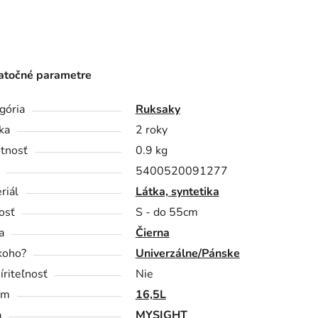
točné parametre
gória
Ruksaky
ka
2 roky
tnosť
0.9 kg
5400520091277
riál
Látka, syntetika
osť
S - do 55cm
a
Čierna
koho?
Univerzálne/Pánske
íriteľnosť
Nie
em
16,5L
a
MYSIGHT