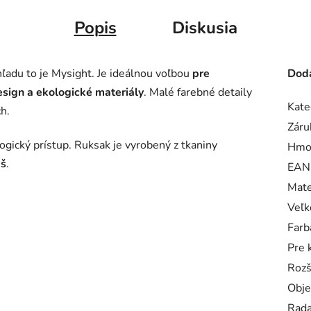
Popis
Diskusia
ľadu to je Mysight. Je ideálnou voľbou
pre
Doda
esign a ekologické materiály
. Malé farebné detaily
Kate
h.
Záru
ogický prístup. Ruksak je vyrobený z tkaniny
Hmo
aš
.
EAN
Mate
Veľk
Farb
Pre 
Rozš
Obj
Rad