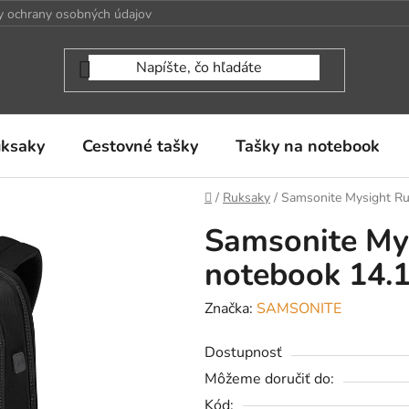
 ochrany osobných údajov
uksaky
Cestovné tašky
Tašky na notebook
Domov
/
Ruksaky
/
Samsonite Mysight Ru
Samsonite My
notebook 14.1
Značka:
SAMSONITE
Dostupnosť
Môžeme doručiť do:
Kód: