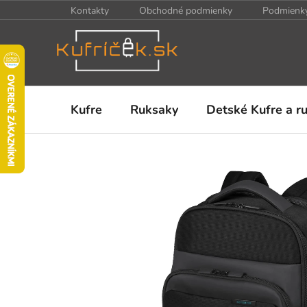
Prejsť
Kontakty
Obchodné podmienky
Podmienky
na
obsah
Kufre
Ruksaky
Detské Kufre a r