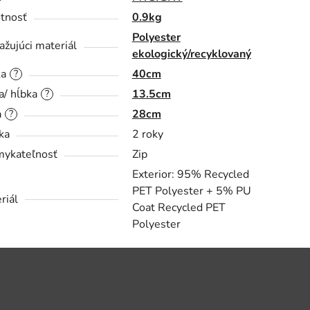
tnosť
0.9kg
Polyester
ažujúci materiál
ekologický/recyklovaný
ka
40cm
?
a/ hĺbka
13.5cm
?
a
28cm
?
ka
2 roky
ykateľnosť
Zip
Exterior: 95% Recycled
PET Polyester + 5% PU
riál
Coat Recycled PET
Polyester