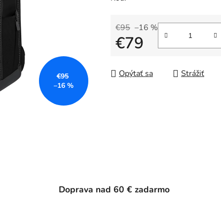
€95
–16 %
€79
Jednotková cena:
Opýtať sa
Strážiť
€95
–16 %
Doprava nad 60 € zadarmo