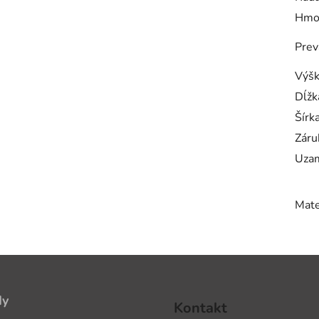
Hmo
Prev
Výš
Dĺžk
Šírk
Záru
Uzam
Mate
dy
Kontakt