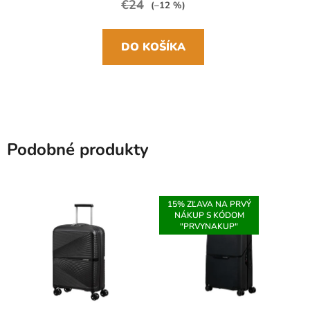
€24
(–12 %)
DO KOŠÍKA
Podobné produkty
15% ZĽAVA NA PRVÝ
NÁKUP S KÓDOM
"PRVYNAKUP"