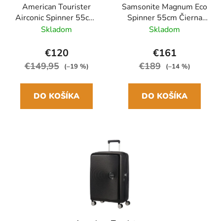
American Tourister
Samsonite Magnum Eco
Airconic Spinner 55cm,
Spinner 55cm Čierna
Čierna
Graphite
Skladom
Skladom
€120
€161
€149,95
€189
(–19 %)
(–14 %)
DO KOŠÍKA
DO KOŠÍKA