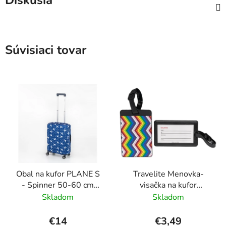
Diskusia
Súvisiaci tovar
Obal na kufor PLANE S
Travelite Menovka-
- Spinner 50-60 cm
visačka na kufor
Modrá
Multicolor Waves
Skladom
Skladom
€14
€3,49