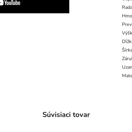
Rad
Hmo
Prev
Výš
Dĺžk
Šírk
Záru
Uzam
Mate
Súvisiaci tovar