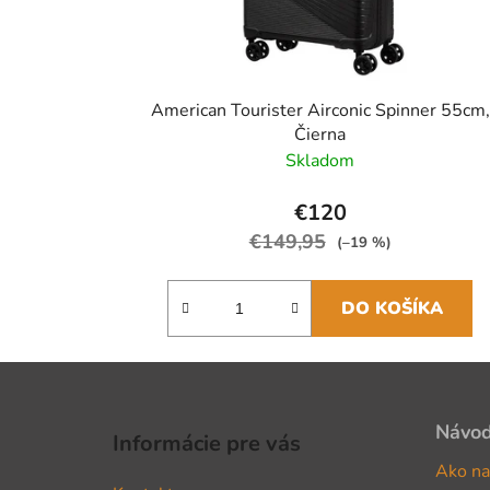
American Tourister Airconic Spinner 55cm,
Čierna
Skladom
€120
€149,95
(–19 %)
DO KOŠÍKA
Z
á
Návo
Informácie pre vás
p
Ako na
ä