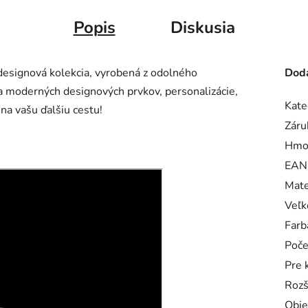
Popis
Diskusia
esignová kolekcia, vyrobená z odolného
Doda
 moderných designových prvkov, personalizácie,
Kate
 na vašu ďalšiu cestu!
Záru
Hmo
EAN
Mate
Veľk
Farb
Poče
Pre 
Rozš
Obj