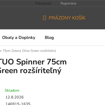
Prihlásenie
Registrácia
PRÁZDNY KOŠÍK
NÁKUPNÝ
KOŠÍK
Obaly a Doplnky
Blog
 75cm Zelený Olive Green rozšíriteľný
TUO Spinner 75cm
reen rozšíriteľný
Skladom
12.8.2026
146915-1635