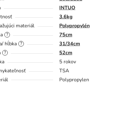
a
INTUO
tnosť
3.6kg
ažujúci materiál
Polypropylén
ka
75cm
?
a/ hĺbka
31/34cm
?
a
52cm
?
ka
5 rokov
ykateľnosť
TSA
riál
Polypropylen