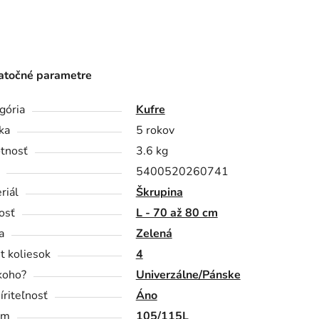
točné parametre
gória
Kufre
ka
5 rokov
tnosť
3.6 kg
5400520260741
riál
Škrupina
osť
L - 70 až 80 cm
a
Zelená
t koliesok
4
koho?
Univerzálne/Pánske
íriteľnosť
Áno
em
105/115L