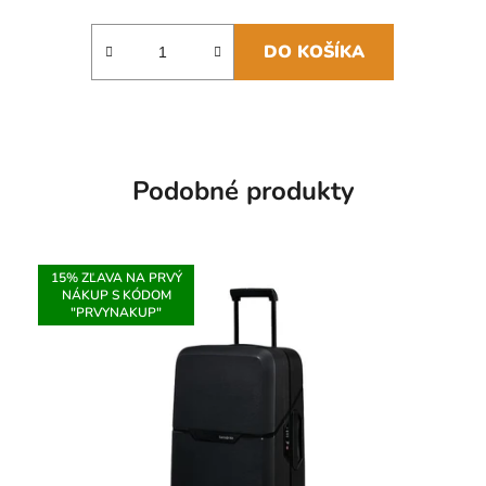
DO KOŠÍKA
Podobné produkty
15% ZĽAVA NA PRVÝ
NÁKUP S KÓDOM
"PRVYNAKUP"