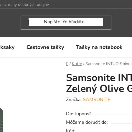
 ochrany osobných údajov
uksaky
Cestovné tašky
Tašky na notebook
Domov
/
Kufre
/
Samsonite INTUO Spinner
Samsonite IN
Zelený Olive G
Značka:
SAMSONITE
Dostupnosť
Môžeme doručiť do:
Kód: