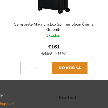
Samsonite Magnum Eco Spinner 55cm Čierna
Graphite
Skladom
€161
€189
(–14 %)
DO KOŠÍKA
dy
Kontakt
kupovať