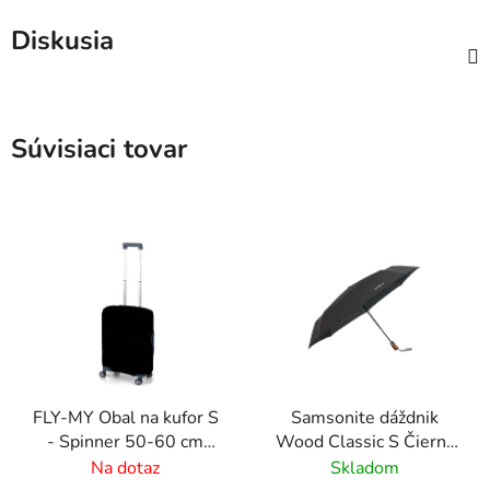
Diskusia
Súvisiaci tovar
FLY-MY Obal na kufor S
Samsonite dáždnik
- Spinner 50-60 cm
Wood Classic S Čierny
Čierny
skladací vystreľovací s
Na dotaz
Skladom
drevenou rukoväťou