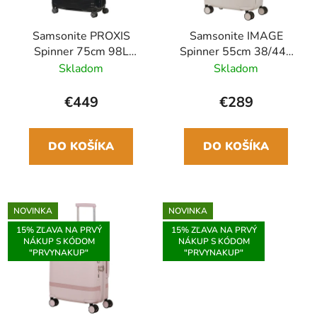
Samsonite PROXIS
Samsonite IMAGE
Spinner 75cm 98L
Spinner 55cm 38/44L
Čierna
Slonovinová Biela Ivory
Skladom
Skladom
Rozšíriteľný
Polykarbonát
€449
€289
DO KOŠÍKA
DO KOŠÍKA
NOVINKA
NOVINKA
15% ZĽAVA NA PRVÝ
15% ZĽAVA NA PRVÝ
NÁKUP S KÓDOM
NÁKUP S KÓDOM
"PRVYNAKUP"
"PRVYNAKUP"