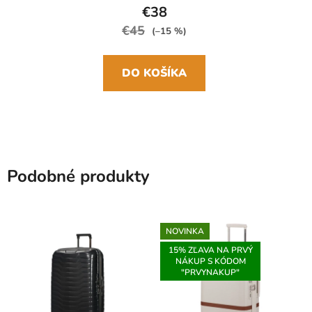
€38
€45
(–15 %)
DO KOŠÍKA
Podobné produkty
NOVINKA
15% ZĽAVA NA PRVÝ
NÁKUP S KÓDOM
"PRVYNAKUP"