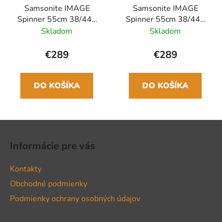
Samsonite IMAGE
Samsonite IMAGE
Spinner 55cm 38/44L
Spinner 55cm 38/44L
Ružová Rose
Čierna Rozšíriteľný
Skladom
Skladom
Rozšíriteľný
Polykarbonát
Polykarbonát
€289
€289
DO KOŠÍKA
DO KOŠÍKA
Z
á
Informácie pre vás
p
ä
Kontakty
t
Obchodné podmienky
i
Podmienky ochrany osobných údajov
e