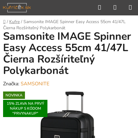
Prejsť
Hľadať
NÁKUP
na
KOŠÍK
obsah
Domov
/
Kufre
/
Samsonite IMAGE Spinner Easy Access 55cm 41/47L
Čierna Rozšíriteľný Polykarbonát
Samsonite IMAGE Spinner
Easy Access 55cm 41/47L
Čierna Rozšíriteľný
Polykarbonát
Značka:
SAMSONITE
NOVINKA
15% ZĽAVA NA PRVÝ
NÁKUP S KÓDOM
"PRVYNAKUP"