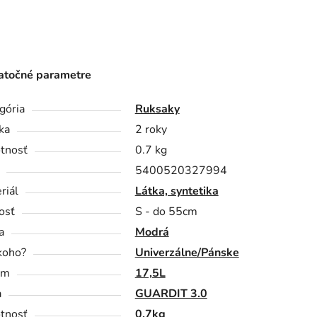
točné parametre
gória
Ruksaky
ka
2 roky
tnosť
0.7 kg
5400520327994
riál
Látka, syntetika
osť
S - do 55cm
a
Modrá
koho?
Univerzálne/Pánske
em
17,5L
a
GUARDIT 3.0
tnosť
0.7kg