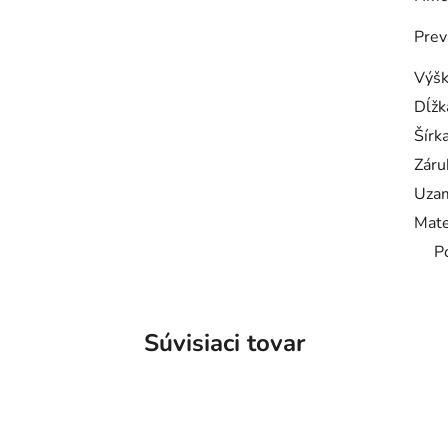
Prev
Výš
Dĺžk
Šírk
Záru
Uzam
Mate
P
Súvisiaci tovar