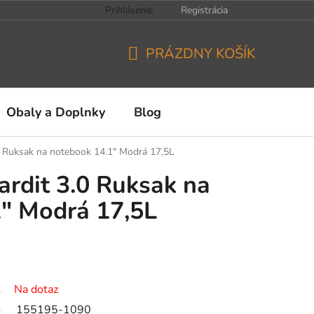
Prihlásenie
Registrácia
PRÁZDNY KOŠÍK
NÁKUPNÝ
KOŠÍK
Obaly a Doplnky
Blog
0 Ruksak na notebook 14.1" Modrá 17,5L
rdit 3.0 Ruksak na
" Modrá 17,5L
Na dotaz
155195-1090