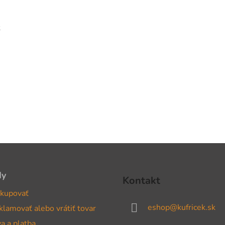
k
dy
Kontakt
kupovať
eshop
@
kufricek.sk
klamovať alebo vrátiť tovar
a a platba