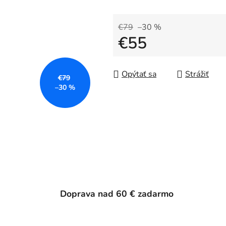
€79
–30 %
€55
Jednotková cena:
Opýtať sa
Strážiť
€79
–30 %
Doprava nad 60 € zadarmo