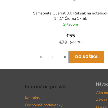
Samsonite Guardit 3.0 Ruksak na noteboo
14.1" Čierna 17,5L
Skladom
€55
€79
(–30 %)
DO KOŠÍKA
Z
á
Návo
Informácie pre vás
p
Ako na
ä
Kontakty
Ako re
t
Obchodné podmienky
Doprav