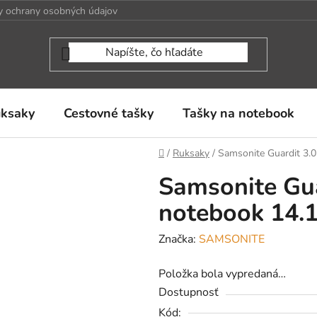
 ochrany osobných údajov
uksaky
Cestovné tašky
Tašky na notebook
Domov
/
Ruksaky
/
Samsonite Guardit 3.
Samsonite Gua
notebook 14.1
Značka:
SAMSONITE
Položka bola vypredaná…
Dostupnosť
Kód: