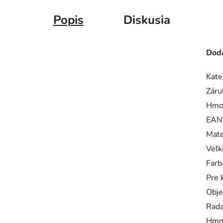
Popis
Diskusia
Doda
Kate
Záru
Hmo
EAN
Mate
Veľk
Farb
Pre 
Obj
Rad
Hmo