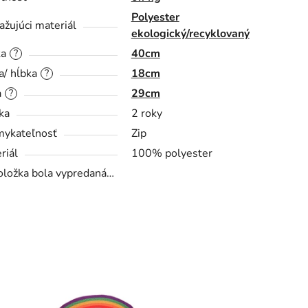
Polyester
ažujúci materiál
ekologický/recyklovaný
ka
40cm
?
a/ hĺbka
18cm
?
a
29cm
?
ka
2 roky
ykateľnosť
Zip
riál
100% polyester
oložka bola vypredaná…