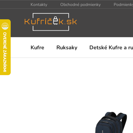
Prejsť
Kontakty
Obchodné podmienky
Podmienky
na
obsah
Kufre
Ruksaky
Detské Kufre a r