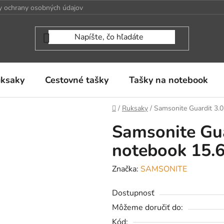
 ochrany osobných údajov
uksaky
Cestovné tašky
Tašky na notebook
Domov
/
Ruksaky
/
Samsonite Guardit 3.0
Samsonite Gua
notebook 15.6
Značka:
SAMSONITE
Dostupnosť
Môžeme doručiť do:
Kód: