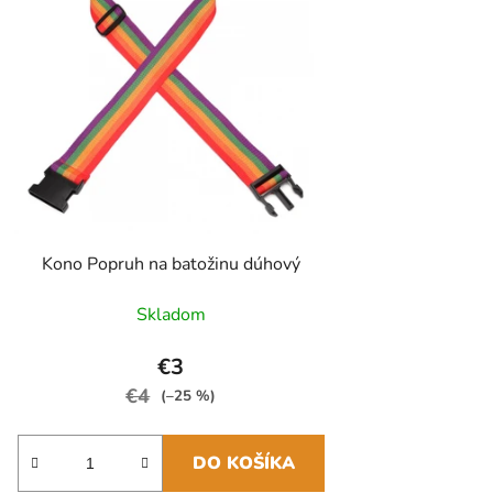
Kono Popruh na batožinu dúhový
Skladom
€3
€4
(–25 %)
DO KOŠÍKA