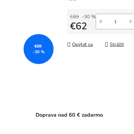
€89
–30 %
€62
Jednotková cena:
Opýtať sa
Strážiť
€89
–30 %
Doprava nad 60 € zadarmo