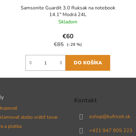
k
Samsonite Guardit 3.0 Ruksak na notebook
14.1" Modrá 24L
Skladom
€60
€85
(–29 %)
DO KOŠÍKA
dy
Kontakt
kupovať
eshop
@
kufricek.sk
klamovať alebo vrátiť tovar
a a platba
+421 947 905 223