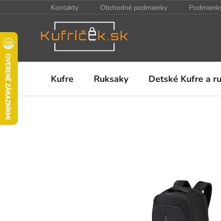
Prejsť
Kontakty
Obchodné podmienky
Podmienky
na
obsah
Kufre
Ruksaky
Detské Kufre a r