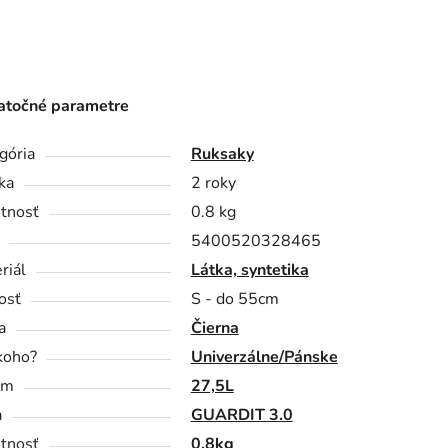
točné parametre
gória
Ruksaky
ka
2 roky
tnosť
0.8 kg
5400520328465
riál
Látka, syntetika
osť
S - do 55cm
a
Čierna
koho?
Univerzálne/Pánske
em
27,5L
a
GUARDIT 3.0
tnosť
0.8kg