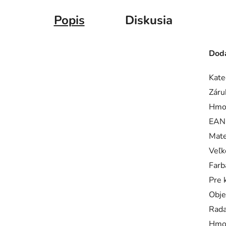
Popis
Diskusia
Doda
Kate
Záru
Hmo
EAN
Mate
Veľk
Farb
Pre 
Obj
Rad
Hmo