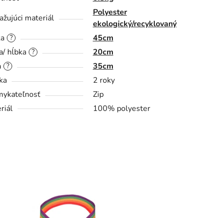
Polyester
ažujúci materiál
ekologický/recyklovaný
ka
45cm
?
a/ hĺbka
20cm
?
a
35cm
?
ka
2 roky
ykateľnosť
Zip
riál
100% polyester