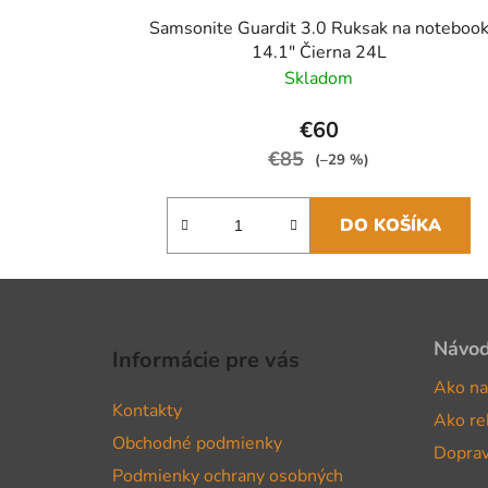
Samsonite Guardit 3.0 Ruksak na noteboo
14.1" Čierna 24L
Skladom
€60
€85
(–29 %)
DO KOŠÍKA
Z
á
Návo
Informácie pre vás
p
Ako na
ä
Kontakty
Ako re
t
Obchodné podmienky
i
Doprav
Podmienky ochrany osobných
e