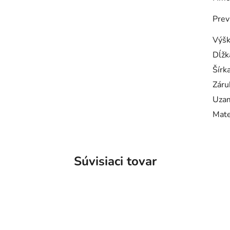
Prev
Výš
Dĺžk
Šírk
Záru
Uzam
Mate
Súvisiaci tovar