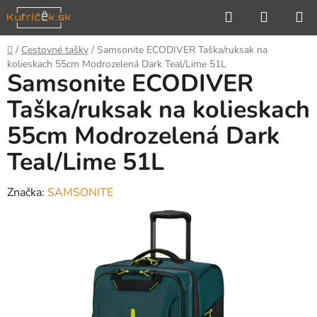
Prejsť
Hľadať
NÁKUP
na
KOŠÍK
obsah
Domov
/
Cestovné tašky
/
Samsonite ECODIVER Taška/ruksak na
kolieskach 55cm Modrozelená Dark Teal/Lime 51L
Samsonite ECODIVER
Taška/ruksak na kolieskach
55cm Modrozelená Dark
Teal/Lime 51L
Značka:
SAMSONITE