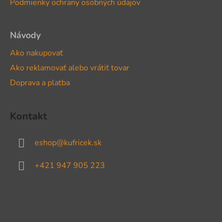
Podmienky ochrany osobných údajov
e
Návody
Ako nakupovať
Ako reklamovať alebo vrátiť tovar
Doprava a platba
Kontakt
eshop
@
kufricek.sk
+421 947 905 223