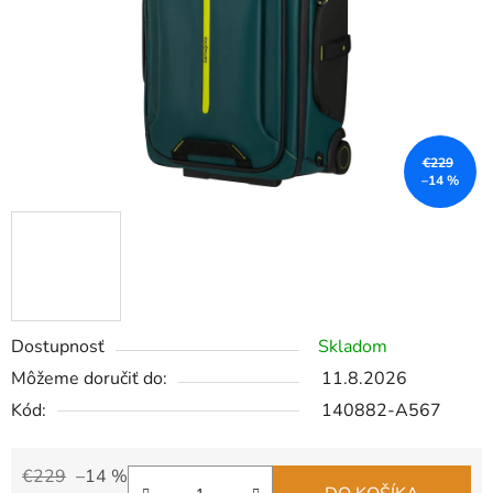
€229
–14 %
Dostupnosť
Skladom
Môžeme doručiť do:
11.8.2026
Kód:
140882-A567
€229
–14 %