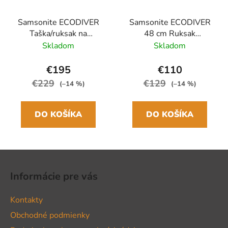
Samsonite ECODIVER
Samsonite ECODIVER
Taška/ruksak na
48 cm Ruksak
kolieskach 55cm, 51L
Modrozelená Dark
Skladom
Skladom
Žltý
Teal/Lime 26L
€195
€110
€229
€129
(–14 %)
(–14 %)
DO KOŠÍKA
DO KOŠÍKA
Z
á
Informácie pre vás
p
ä
Kontakty
t
Obchodné podmienky
i