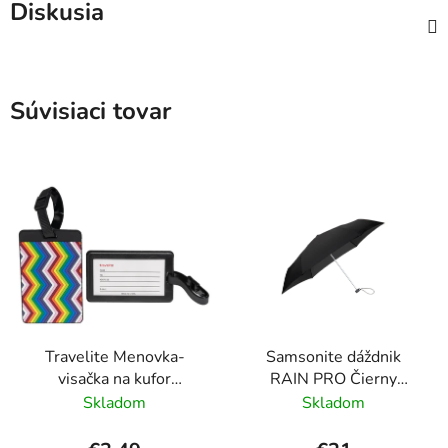
Diskusia
Súvisiaci tovar
Travelite Menovka-
Samsonite dáždnik
visačka na kufor
RAIN PRO Čierny
Multicolor Waves
skladací manuálny
Skladom
Skladom
24cm/97cm