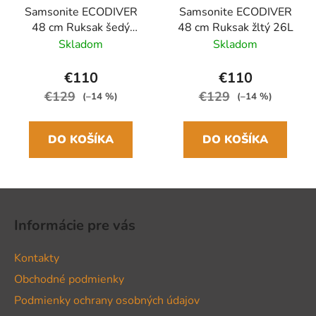
Samsonite ECODIVER
Samsonite ECODIVER
48 cm Ruksak šedý
48 cm Ruksak žltý 26L
Climbing ivy 26L
Skladom
Skladom
€110
€110
€129
€129
(–14 %)
(–14 %)
DO KOŠÍKA
DO KOŠÍKA
Z
á
Informácie pre vás
p
ä
Kontakty
t
Obchodné podmienky
i
Podmienky ochrany osobných údajov
e