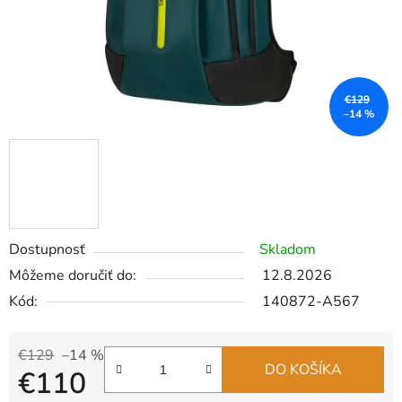
€129
–14 %
Dostupnosť
Skladom
Môžeme doručiť do:
12.8.2026
Kód:
140872-A567
€129
–14 %
DO KOŠÍKA
€110