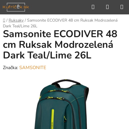
Prejsť
Hľadať
NÁKUP
na
KOŠÍK
obsah
Domov
/
Ruksaky
/
Samsonite ECODIVER 48 cm Ruksak Modrozelená
Dark Teal/Lime 26L
Samsonite ECODIVER 48
cm Ruksak Modrozelená
Dark Teal/Lime 26L
Značka:
SAMSONITE