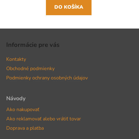
DO KOŠÍKA
Z
á
Informácie pre vás
p
ä
Kontakty
t
Obchodné podmienky
i
Podmienky ochrany osobných údajov
e
Návody
Ako nakupovať
Ako reklamovať alebo vrátiť tovar
Doprava a platba