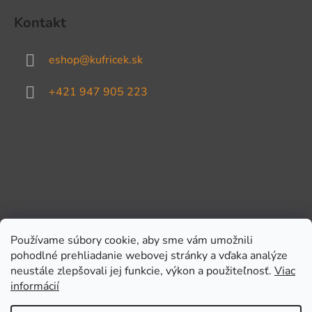
Kontakt
eshop
@
kufricek.sk
+421 947 905 223
Používame súbory cookie, aby sme vám umožnili
pohodlné prehliadanie webovej stránky a vďaka analýze
Prijímame online platby
neustále zlepšovali jej funkcie, výkon a použiteľnosť.
Viac
informácií