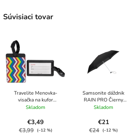
Súvisiaci tovar
Travelite Menovka-
Samsonite dáždnik
visačka na kufor
RAIN PRO Čierny
Multicolor Waves
skladací manuálny
Skladom
Skladom
24cm/97cm
€3,49
€21
€3,99
€24
(–12 %)
(–12 %)