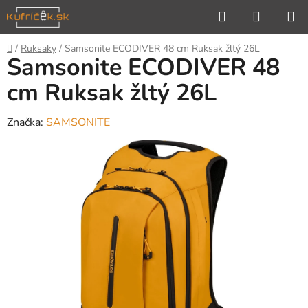
Prejsť
Hľadať
NÁKUP
na
KOŠÍK
obsah
Domov
/
Ruksaky
/
Samsonite ECODIVER 48 cm Ruksak žltý 26L
Samsonite ECODIVER 48
cm Ruksak žltý 26L
Značka:
SAMSONITE