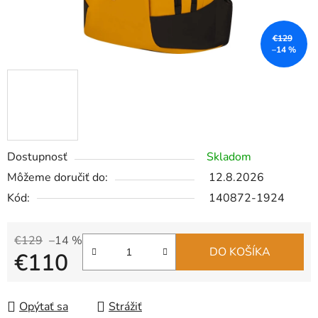
€129
–14 %
Dostupnosť
Skladom
Môžeme doručiť do:
12.8.2026
Kód:
140872-1924
€129
–14 %
DO KOŠÍKA
€110
Jednotková cena:
Opýtať sa
Strážiť