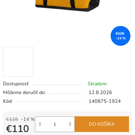
€129
–14 %
Dostupnosť
Skladom
Môžeme doručiť do:
12.8.2026
Kód:
140875-1924
€129
–14 %
DO KOŠÍKA
€110