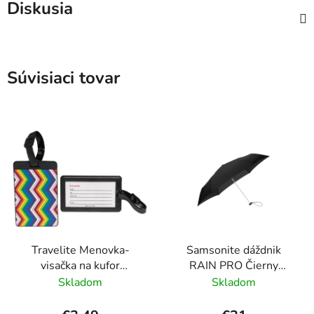
Diskusia
Súvisiaci tovar
Travelite Menovka-
Samsonite dáždnik
visačka na kufor
RAIN PRO Čierny
Multicolor Waves
skladací manuálny
Skladom
Skladom
24cm/97cm