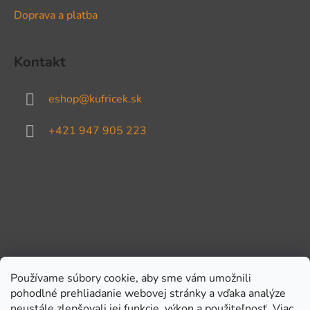
Doprava a platba
Kontakt
eshop
@
kufricek.sk
+421 947 905 223
Používame súbory cookie, aby sme vám umožnili
pohodlné prehliadanie webovej stránky a vďaka analýze
Prijímame online platby
neustále zlepšovali jej funkcie, výkon a použiteľnosť.
Viac