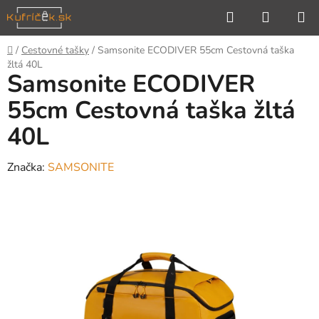
Prejsť
Hľadať
NÁKUP
na
KOŠÍK
obsah
Domov
/
Cestovné tašky
/
Samsonite ECODIVER 55cm Cestovná taška
žltá 40L
Samsonite ECODIVER
55cm Cestovná taška žltá
40L
Značka:
SAMSONITE