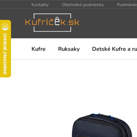
Prejsť
Kontakty
Obchodné podmienky
Podmienky
na
obsah
Kufre
Ruksaky
Detské Kufre a r