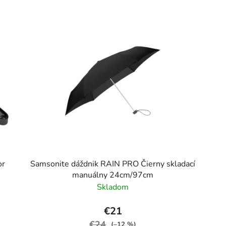
or
Samsonite dáždnik RAIN PRO Čierny skladací
manuálny 24cm/97cm
Skladom
€21
€24
(–12 %)