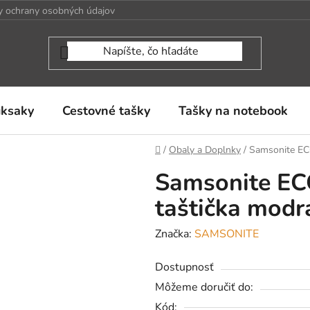
 ochrany osobných údajov
uksaky
Cestovné tašky
Tašky na notebook
Domov
/
Obaly a Doplnky
/
Samsonite EC
Samsonite EC
taštička modr
Značka:
SAMSONITE
Dostupnosť
Môžeme doručiť do:
Kód: