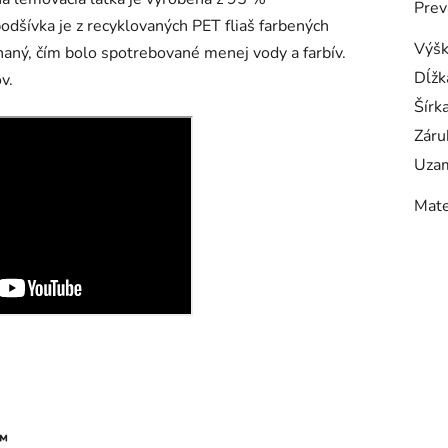
Prev
šívka je z recyklovaných PET fliaš farbených
Výš
haný, čím bolo spotrebované menej vody a farbív.
Dĺžk
v.
Šírk
Záru
Uzam
Mate
™