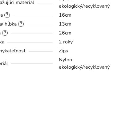
ažujúci materiál
ekologický/recyklovaný
ka
16cm
?
a/ hĺbka
13cm
?
a
26cm
?
ka
2 roky
ykateľnosť
Zips
Nylon
riál
ekologický/recyklovaný