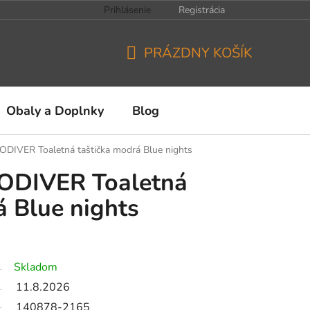
Prihlásenie
Registrácia
PRÁZDNY KOŠÍK
NÁKUPNÝ
KOŠÍK
Obaly a Doplnky
Blog
ODIVER Toaletná taštička modrá Blue nights
ODIVER Toaletná
á Blue nights
Skladom
11.8.2026
140878-2165