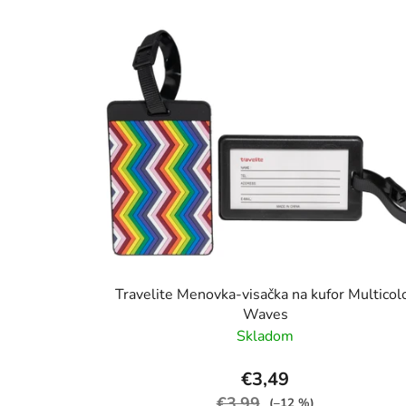
Travelite Menovka-visačka na kufor Multicol
Waves
Skladom
€3,49
€3,99
(–12 %)