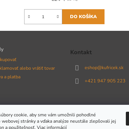
DO KOŠÍKA
dy
Kontakt
kupovať
eshop
@
kufricek.sk
klamovať alebo vrátiť tovar
a a platba
+421 947 905 223
úbory cookie, aby sme vám umožnili pohodlné
 webovej stránky a vďaka analýze neustále zlepšovali jej
on a použiteľnosť.
Viac informácií