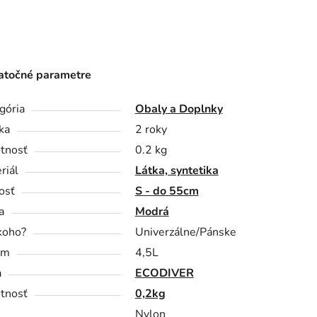
točné parametre
gória
Obaly a Doplnky
ka
2 roky
tnosť
0.2 kg
riál
Látka, syntetika
osť
S - do 55cm
a
Modrá
koho?
Univerzálne/Pánske
em
4,5L
a
ECODIVER
tnosť
0,2kg
Nylon