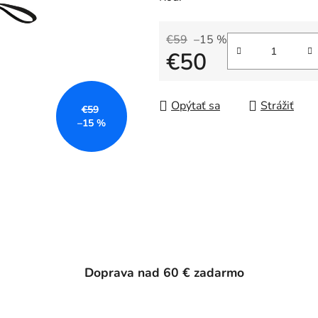
€59
–15 %
€50
Jednotková cena:
Opýtať sa
Strážiť
€59
–15 %
Doprava nad 60 € zadarmo