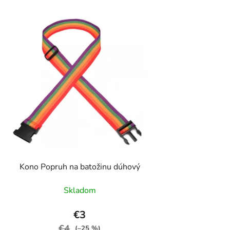
Kono Popruh na batožinu dúhový
Skladom
€3
€4
(–25 %)