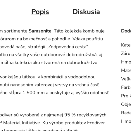
Popis
Diskusia
om sortimente
Samsonite
. Táto kolekcia kombinuje
Doda
 dôrazom na bezpečnosť a pohodlie. Vďaka použitiu
Kate
povedá našej stratégii „Zodpovedná cesta“.
Záru
oľbu na všetky vaše outdoorové dobrodružstvá, aj
Hmo
málna kolekcia ako stvorená na dobrodružstvo.
Mate
vonkajšou látkou, v kombinácii s vodoodolnou
Veľk
hnutá nanesením záterovej vrstvy na vrchnú časť
Farb
ného stĺpca 1 500 mm a poskytuje aj vyššiu odolnosť
Pre 
Obj
Rad
codiver sú vyrobené z najmenej 95 % recyklovaných
Hmo
™ Material Initiative. Ku výrobe produktov Ecodiver
rna lemovacia látka je vyrobená z 95 %