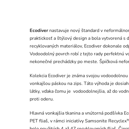
Ecodiver
nastavuje nový štandard v neformáln
praktickosť a štýlový design a bola vytvorená s
recyklovaných materiálov, Ecodiver dokonale od
Vodoodolný povrch robí z tejto rady perfektnú v
nekonečné prechádzky po meste. Špičková nefor
Kolekcia Ecodiver je známa svojou vodoodolnou 
vonkajšou páskou na zips. Táto výhoda je dosia
látky, vďaka čomu je vodoodolnejšia, až do vod
proti oderu.
Hlavná vonkajšia tkanina a vnútorná podšívka E
PET fliaš, v rámci iniciatívy Samsonite Recyclex
bolo použitých 4 až 47 recyklovaných fliaš. Čie