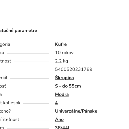
točné parametre
gória
Kufre
ka
10 rokov
tnosť
2.2 kg
5400520231789
riál
Škrupina
osť
S - do 55cm
a
Modrá
t koliesok
4
koho?
Univerzálne/Pánske
íriteľnosť
Áno
em
38/44L