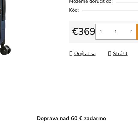
Môžeme doručiť do:
Kód:
€369
Jednotková cena:
Opýtať sa
Strážiť
Doprava nad 60 € zadarmo