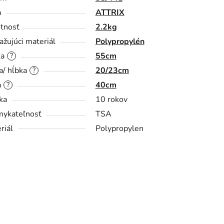
a
ATTRIX
tnosť
2.2kg
ažujúci materiál
Polypropylén
ka
55cm
?
a/ hĺbka
20/23cm
?
a
40cm
?
ka
10 rokov
ykateľnosť
TSA
riál
Polypropylen