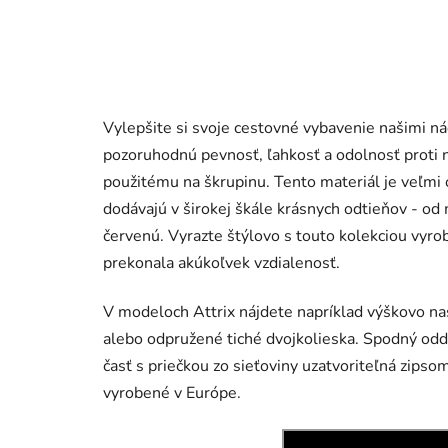
Vylepšite si svoje cestovné vybavenie našimi 
pozoruhodnú pevnosť, ľahkosť a odolnosť proti
použitému na škrupinu. Tento materiál je veľmi 
dodávajú v širokej škále krásnych odtieňov - od 
červenú. Vyrazte štýlovo s touto kolekciou vyro
prekonala akúkoľvek vzdialenosť.
V modeloch Attrix nájdete napríklad výškovo na
alebo odpružené tiché dvojkolieska. Spodný odd
časť s priečkou zo sieťoviny uzatvoriteľná zipsom
vyrobené v Európe.