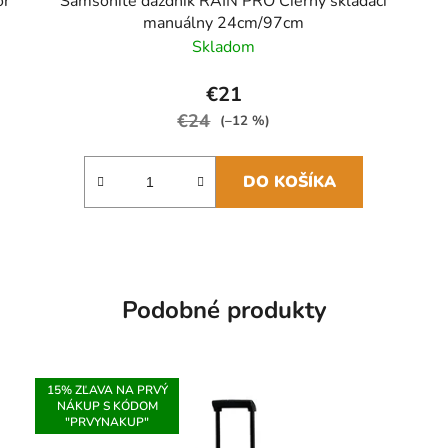
or
Samsonite dáždnik RAIN PRO Čierny skladací
manuálny 24cm/97cm
Skladom
€21
€24
(–12 %)
DO KOŠÍKA
Podobné produkty
15% ZĽAVA NA PRVÝ
NÁKUP S KÓDOM
"PRVYNAKUP"