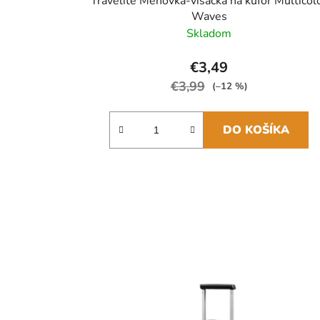
Travelite Menovka-visačka na kufor Multicol
Waves
Skladom
€3,49
€3,99
(–12 %)
DO KOŠÍKA