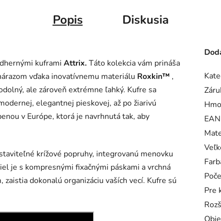
Popis
Diskusia
Doda
nádhernými kuframi
Attrix.
Táto kolekcia vám prináša
Kate
 nárazom vďaka inovatívnemu materiálu
Roxkin™
,
odolný, ale zároveň extrémne ľahký. Kufre sa
Záru
modernej, elegantnej pieskovej, až po žiarivú
Hmo
benou v Európe, ktorá je navrhnutá tak, aby
EAN
Mate
Veľk
staviteľné krížové popruhy, integrovanú menovku
Farb
iel je s kompresnými fixačnými páskami a vrchná
Poče
, zaistia dokonalú organizáciu vaších vecí. Kufre sú
Pre 
Rozš
Obj