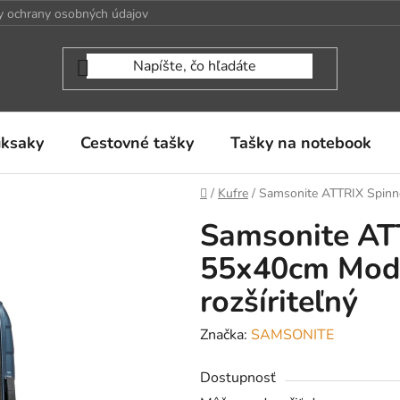
 ochrany osobných údajov
uksaky
Cestovné tašky
Tašky na notebook
Domov
/
Kufre
/
Samsonite ATTRIX Spinne
Samsonite AT
55x40cm Modr
rozšíriteľný
Značka:
SAMSONITE
Dostupnosť