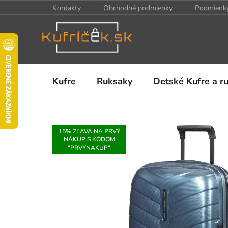
Prejsť
Kontakty
Obchodné podmienky
Podmienky
na
obsah
Kufre
Ruksaky
Detské Kufre a r
15% ZĽAVA NA PRVÝ
NÁKUP S KÓDOM
"PRVYNAKUP"