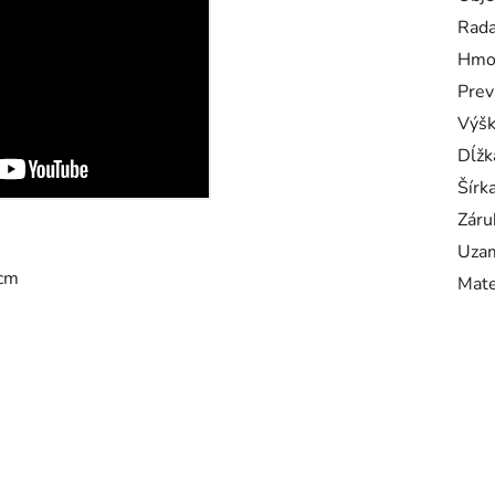
Rad
Hmo
Prev
Výš
Dĺžk
Šírk
Záru
Uzam
 cm
Mate