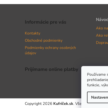
Z
á
Návo
Informácie pre vás
p
Ako na
ä
Kontakty
Ako re
t
Obchodné podmienky
i
Doprav
Podmienky ochrany osobných
e
údajov
Prijímame online platby
Používame s
prehliadanie
funkcie, výk
Nastaven
Copyright 2026
Kufríček.sk
. Všetky práva vyhr