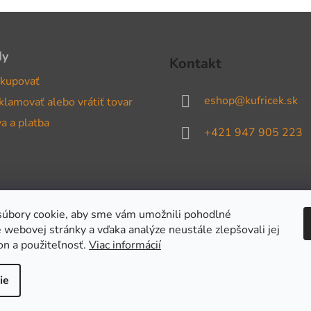
dy
Kontakt
kupovať
eshop
@
kufricek.sk
klamovať alebo vrátiť tovar
a a platba
+421 947 905 223
úbory cookie, aby sme vám umožnili pohodlné
 webovej stránky a vďaka analýze neustále zlepšovali jej
on a použiteľnosť.
Viac informácií
ie
adené.