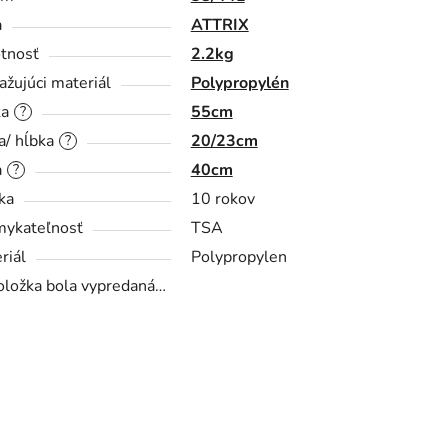
a
ATTRIX
tnosť
2.2kg
ažujúci materiál
Polypropylén
ka
55cm
?
a/ hĺbka
20/23cm
?
a
40cm
?
ka
10 rokov
ykateľnosť
TSA
riál
Polypropylen
oložka bola vypredaná…