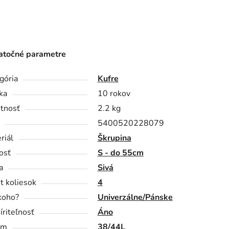
točné parametre
gória
Kufre
ka
10 rokov
tnosť
2.2 kg
5400520228079
riál
Škrupina
osť
S - do 55cm
a
Sivá
t koliesok
4
koho?
Univerzálne/Pánske
íriteľnosť
Áno
em
38/44L