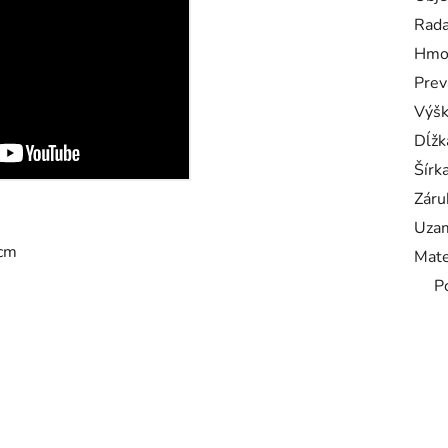
Rad
Hmo
Prev
Výš
Dĺžk
Šírk
Záru
Uzam
 cm
Mate
P