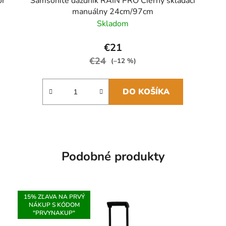
or
Samsonite dáždnik RAIN PRO Čierny skladací
manuálny 24cm/97cm
Skladom
€21
€24
(–12 %)
DO KOŠÍKA
Podobné produkty
15% ZĽAVA NA PRVÝ
NÁKUP S KÓDOM
"PRVYNAKUP"