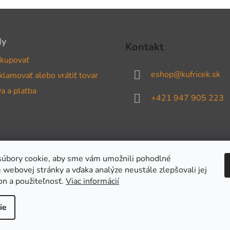
dy
Kontakt
kupovať
eshop
@
kufricek.sk
klamovať alebo vrátiť tovar
a a platba
+421 947 905 223
úbory cookie, aby sme vám umožnili pohodlné
 webovej stránky a vďaka analýze neustále zlepšovali jej
on a použiteľnosť.
Viac informácií
ie
adené.