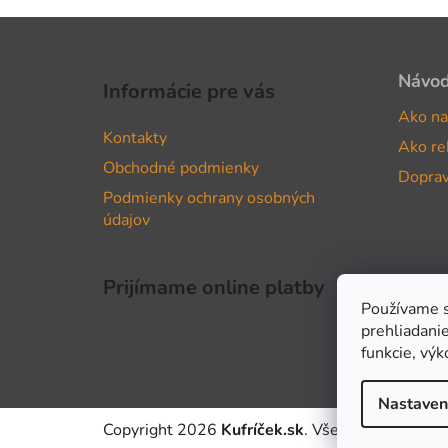
Z
á
Návo
Informácie pre vás
p
Ako na
ä
Kontakty
Ako re
t
Obchodné podmienky
i
Doprav
Podmienky ochrany osobných
e
údajov
Prijímame online platby
Používame s
prehliadanie
funkcie, výk
Nastaven
Copyright 2026
Kufríček.sk
. Všetky práva vyhr