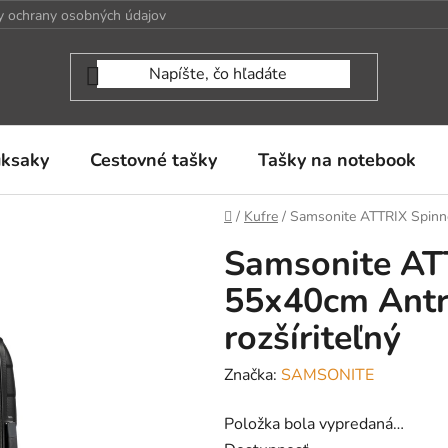
 ochrany osobných údajov
uksaky
Cestovné tašky
Tašky na notebook
Domov
/
Kufre
/
Samsonite ATTRIX Spinne
Samsonite AT
55x40cm Antr
rozšíriteľný
Značka:
SAMSONITE
Položka bola vypredaná…