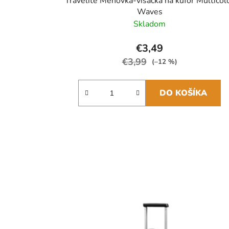
Travelite Menovka-visačka na kufor Multicol
Waves
Skladom
€3,49
€3,99
(–12 %)
DO KOŠÍKA