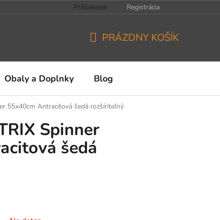
Prihlásenie
Registrácia
PRÁZDNY KOŠÍK
NÁKUPNÝ
KOŠÍK
Obaly a Doplnky
Blog
r 55x40cm Antracitová šedá rozšíriteľný
TRIX Spinner
acitová šedá