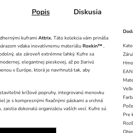
Popis
Diskusia
Doda
nádhernými kuframi
Attrix.
Táto kolekcia vám prináša
Kate
 nárazom vďaka inovatívnemu materiálu
Roxkin™
,
odolný, ale zároveň extrémne ľahký. Kufre sa
Záru
modernej, elegantnej pieskovej, až po žiarivú
Hmo
benou v Európe, ktorá je navrhnutá tak, aby
EAN
Mate
Veľk
staviteľné krížové popruhy, integrovanú menovku
Farb
iel je s kompresnými fixačnými páskami a vrchná
Poče
, zaistia dokonalú organizáciu vaších vecí. Kufre sú
Pre 
Rozš
Obj