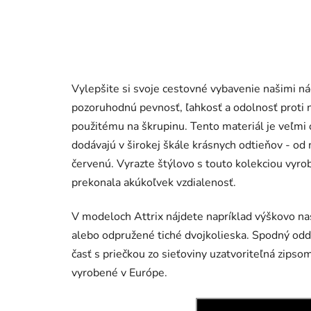
Vylepšite si svoje cestovné vybavenie našimi 
pozoruhodnú pevnosť, ľahkosť a odolnosť proti
použitému na škrupinu. Tento materiál je veľmi 
dodávajú v širokej škále krásnych odtieňov - od 
červenú. Vyrazte štýlovo s touto kolekciou vyro
prekonala akúkoľvek vzdialenosť.
V modeloch Attrix nájdete napríklad výškovo na
alebo odpružené tiché dvojkolieska. Spodný odd
časť s priečkou zo sieťoviny uzatvoriteľná zipsom
vyrobené v Európe.