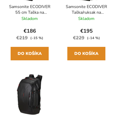
Samsonite ECODIVER
Samsonite ECODIVER
55 cm Taška na
Taška/ruksak na
kolieskach šedá
kolieskach 55cm, 51L
Skladom
Skladom
Climbing ivy 40L
Zelená
€186
€195
€219
€229
(–15 %)
(–14 %)
DO KOŠÍKA
DO KOŠÍKA