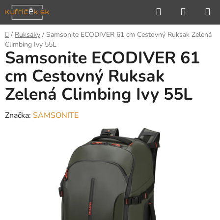
Prejsť
Hľadať
NÁKUP
na
KOŠÍK
obsah
Domov
/
Ruksaky
/
Samsonite ECODIVER 61 cm Cestovný Ruksak Zelená
Climbing Ivy 55L
Samsonite ECODIVER 61
cm Cestovný Ruksak
Zelená Climbing Ivy 55L
Značka:
SAMSONITE