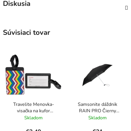
Diskusia
Súvisiaci tovar
Travelite Menovka-
Samsonite dáždnik
visačka na kufor
RAIN PRO Čierny
Multicolor Waves
skladací manuálny
Skladom
Skladom
24cm/97cm