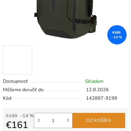
€189
–14 %
Dostupnosť
Skladom
Môžeme doručiť do:
12.8.2026
Kód:
142897-9199
€189
–14 %
DO KOŠÍKA
€161