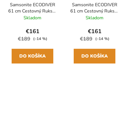
Samsonite ECODIVER
Samsonite ECODIVER
61 cm Cestovný Ruksak
61 cm Cestovný Ruksak
čierny 55L
modrý Blue nights 55L
Skladom
Skladom
€161
€161
€189
€189
(–14 %)
(–14 %)
DO KOŠÍKA
DO KOŠÍKA