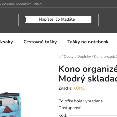
 ochrany osobných údajov
uksaky
Cestovné tašky
Tašky na notebook
Domov
/
Obaly a Doplnky
/
Kono organizé
Kono organizé
Modrý skladac
Značka:
KONO
Položka bola vypredaná…
Dostupnosť
Kód: