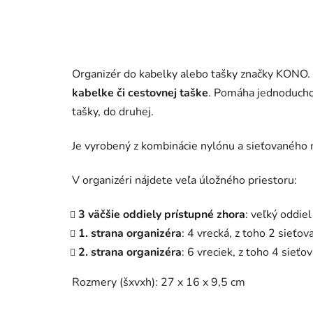
Organizér do kabelky alebo tašky značky KONO.
kabelke či cestovnej taške
. Pomáha jednoducho 
tašky, do druhej.
Je vyrobený z kombinácie nylónu a sieťovaného 
V organizéri nájdete veľa úložného priestoru:
3 väčšie oddiely prístupné zhora
: veľký oddiel
1. strana organizéra
: 4 vrecká, z toho 2 sieťo
2. strana organizéra
: 6 vreciek, z toho 4 sieť
Rozmery (šxvxh): 27 x 16 x 9,5 cm