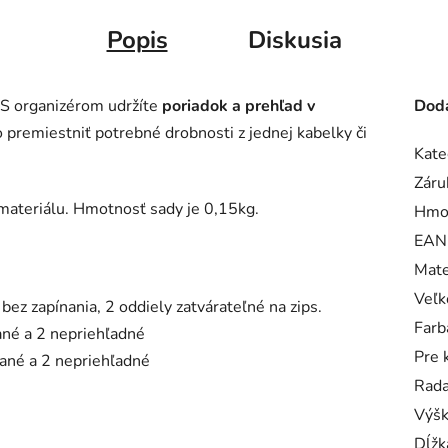
Popis
Diskusia
 S organizérom udržíte
poriadok a prehľad v
Doda
premiestniť potrebné drobnosti z jednej kabelky či
Kate
Záru
materiálu. Hmotnosť sady je 0,15kg.
Hmo
EAN
Mate
Veľk
 bez zapínania, 2 oddiely zatvárateľné na zips.
Farb
vané a 2 nepriehľadné
Pre 
ované a 2 nepriehľadné
Rad
Výš
Dĺžk