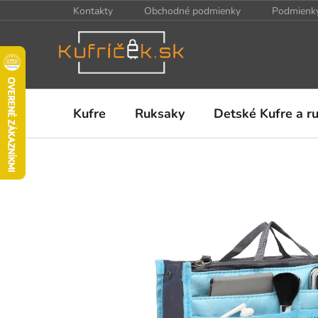
Prejsť
Kontakty
Obchodné podmienky
Podmienky
na
obsah
Kufre
Ruksaky
Detské Kufre a r