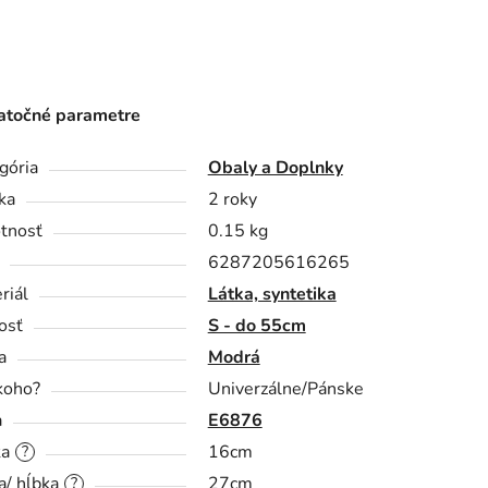
točné parametre
gória
Obaly a Doplnky
ka
2 roky
tnosť
0.15 kg
6287205616265
riál
Látka, syntetika
osť
S - do 55cm
a
Modrá
koho?
Univerzálne/Pánske
a
E6876
ka
16cm
?
a/ hĺbka
27cm
?