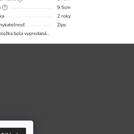
a
9.5cm
?
ka
2 roky
ykateľnosť
Zips
oložka bola vypredaná…