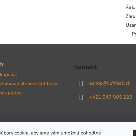
Šírk
Záru
Uzam
P
dy
Kontakt
kupovať
eshop
@
kufricek.sk
klamovať alebo vrátiť tovar
a a platba
+421 947 905 223
úbory cookie, aby sme vám umožnili pohodlné