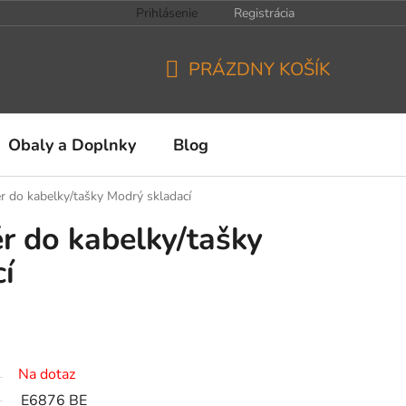
Prihlásenie
Registrácia
PRÁZDNY KOŠÍK
NÁKUPNÝ
KOŠÍK
Obaly a Doplnky
Blog
r do kabelky/tašky Modrý skladací
r do kabelky/tašky
í
Na dotaz
E6876 BE