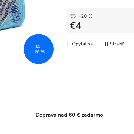
€5
–20 %
€4
Jednotková cena:
Opýtať sa
Strážiť
€5
–20 %
Doprava nad 60 € zadarmo