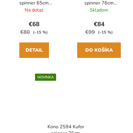
spinner 65cm
spinner 76cm
Ružová/Hnedá
Béžová/Hnedá
Na dotaz
Skladom
Polypropylén
Polypropylén
Rozšíriteľný
Rozšíriteľný
€68
€84
€80
€99
(–15 %)
(–15 %)
DETAIL
DO KOŠÍKA
NOVINKA
Kono 2594 Kufor