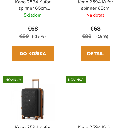
Kono 2594 Kufor
Kono 2594 Kufor
spinner 65cm
spinner 65cm
Béžová/Hnedá
Čierna/Hnedá
Skladom
Na dotaz
Polypropylén
Polypropylén
Rozšíriteľný
Rozšíriteľný
€68
€68
€80
€80
(–15 %)
(–15 %)
DO KOŠÍKA
DETAIL
NOVINKA
NOVINKA
Kono 2594 Kufor
Kono 2594 Kufor