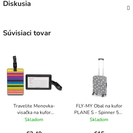
Diskusia
Súvisiaci tovar
Travelite Menovka-
FLY-MY Obal na kufor
visačka na kufor
PLANE S - Spinner 50-
Multicolor Stripes
60 cm Šedý
Skladom
Skladom