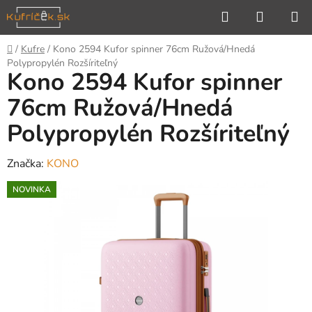
Prejsť
Hľadať
NÁKUP
na
KOŠÍK
obsah
Domov
/
Kufre
/
Kono 2594 Kufor spinner 76cm Ružová/Hnedá
Polypropylén Rozšíriteľný
Kono 2594 Kufor spinner
76cm Ružová/Hnedá
Polypropylén Rozšíriteľný
Značka:
KONO
NOVINKA