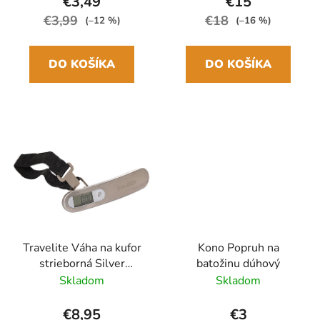
€3,49
€15
€3,99
€18
(–12 %)
(–16 %)
DO KOŠÍKA
DO KOŠÍKA
Travelite Váha na kufor
Kono Popruh na
strieborná Silver
batožinu dúhový
Digitálna
Skladom
Skladom
€8,95
€3