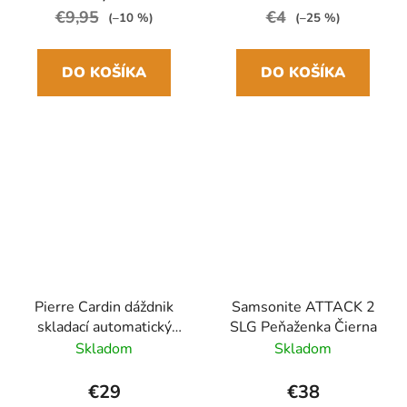
€9,95
€4
(–10 %)
(–25 %)
DO KOŠÍKA
DO KOŠÍKA
Pierre Cardin dáždnik
Samsonite ATTACK 2
skladací automatický
SLG Peňaženka Čierna
Čierny/biely
Skladom
Skladom
27.5cm/98cm
€29
€38