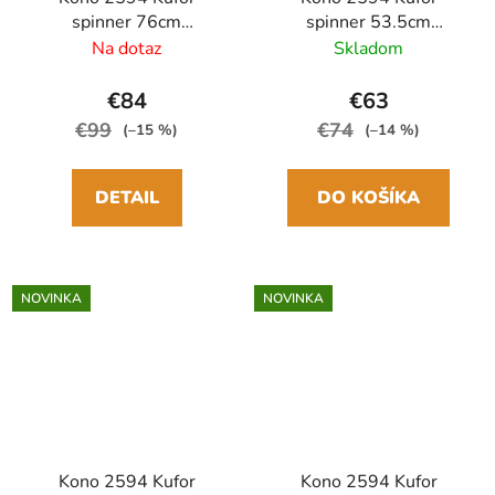
spinner 76cm
spinner 53.5cm
Čierna/Hnedá
Ružová/Hnedá
Na dotaz
Skladom
Polypropylén
Polypropylén
Rozšíriteľný
Rozšíriteľný
€84
€63
€99
€74
(–15 %)
(–14 %)
DETAIL
DO KOŠÍKA
NOVINKA
NOVINKA
Kono 2594 Kufor
Kono 2594 Kufor