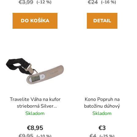
€3,99
€24
(–12 %)
(–16 %)
DO KOŠÍKA
DETAIL
Travelite Váha na kufor
Kono Popruh na
strieborná Silver
batožinu dúhový
Digitálna
Skladom
Skladom
€8,95
€3
€9,95
€4
(–10 %)
(–25 %)