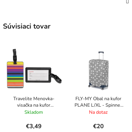
Súvisiaci tovar
Travelite Menovka-
FLY-MY Obal na kufor
visačka na kufor
PLANE L/XL - Spinner
Multicolor Stripes
70-80 cm Šedý
Skladom
Na dotaz
€3,49
€20