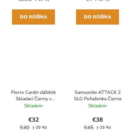
DO KOŠÍKA
DO KOŠÍKA
Pierre Cardin dáždnik
Samsonite ATTACK 2
Skladací Čierny v
SLG Peňaženka Čierna
hnedom puzdre
Skladom
Skladom
17,5cm/94cm
€32
€38
€40
€45
(–20 %)
(–15 %)