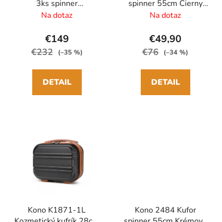
3ks spinner
spinner 55cm Čierny
55/65/75cm Čierny
ABS/Polykarbonát
Na dotaz
Na dotaz
ABS/Polykarbonát
€149
€49,90
€232
€76
(–35 %)
(–34 %)
DETAIL
DETAIL
Kono K1871-1L
Kono 2484 Kufor
Kozmetický kufrík 28cm
spinner 55cm Krémový