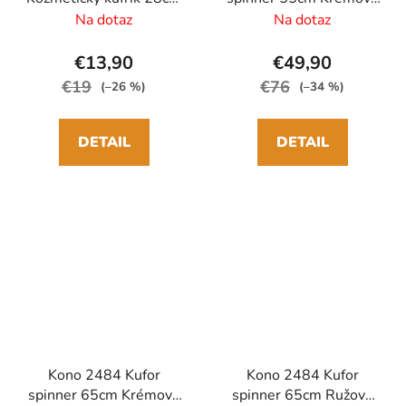
Čierna/Hnedá ABS
ABS/Polykarbonát
Na dotaz
Na dotaz
€13,90
€49,90
€19
€76
(–26 %)
(–34 %)
DETAIL
DETAIL
Kono 2484 Kufor
Kono 2484 Kufor
spinner 65cm Krémový
spinner 65cm Ružový