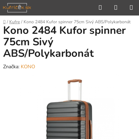
Prejsť
Hľadať
NÁKUP
na
KOŠÍK
obsah
Domov
/
Kufre
/
Kono 2484 Kufor spinner 75cm Sivý ABS/Polykarbonát
Kono 2484 Kufor spinner
75cm Sivý
ABS/Polykarbonát
Značka:
KONO