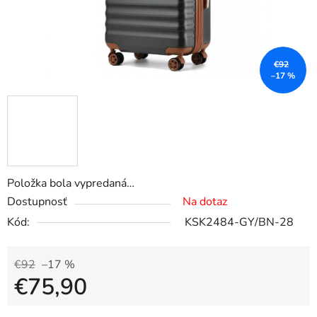
€92
–17 %
Položka bola vypredaná…
Dostupnosť
Na dotaz
Kód:
KSK2484-GY/BN-28
€92
–17 %
€75,90
Jednotková cena: