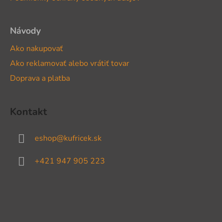
e
Návody
Ako nakupovať
Ako reklamovať alebo vrátiť tovar
Doprava a platba
Kontakt
eshop
@
kufricek.sk
+421 947 905 223