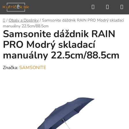
Prejsť
Hľadať
NÁKUP
na
KOŠÍK
obsah
Domov
/
Obaly a Doplnky
/
Samsonite dáždnik RAIN PRO Modrý skladací
manuálny 22.5cm/88.5cm
Samsonite dáždnik RAIN
PRO Modrý skladací
manuálny 22.5cm/88.5cm
Značka:
SAMSONITE