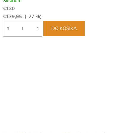
Skladom
€130
€179,95
(–27 %)
DO KOŠÍKA