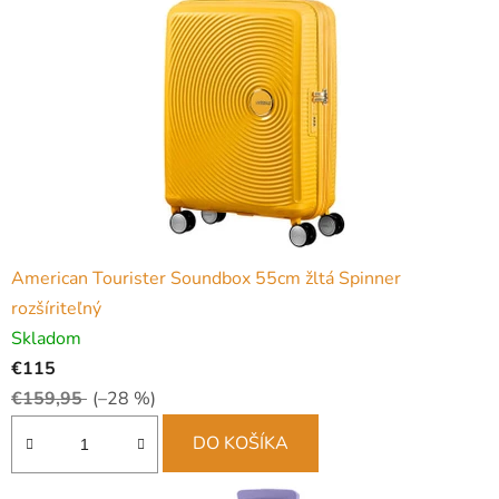
š
o
m
o
b
c
h
American Tourister Soundbox 55cm žltá Spinner
o
rozšíriteľný
d
Skladom
€115
e
€159,95
(–28 %)
DO KOŠÍKA