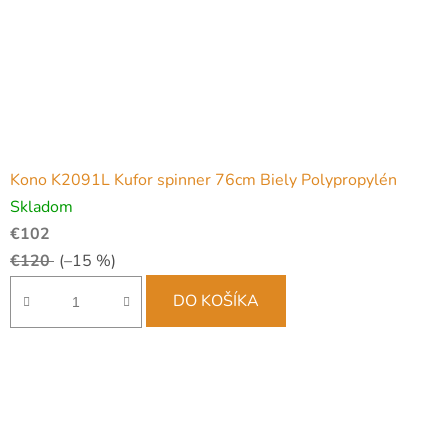
Kono K2091L Kufor spinner 76cm Biely Polypropylén
Skladom
€102
€120
(–15 %)
DO KOŠÍKA