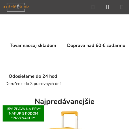
Prejsť
Hľadať
NÁKUP
na
KOŠÍK
obsah
V
i
Tovar naozaj skladom
Doprava nad 60 € zadarmo
t
a
j
Odosielame do 24 hod
t
Doručenie do 3 pracovných dní
e
v
Najpredávanejšie
n
15% ZĽAVA NA PRVÝ
NÁKUP S KÓDOM
"PRVYNAKUP"
a