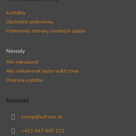
p
ä
Kontakty
t
Obchodné podmienky
i
Podmienky ochrany osobných údajov
e
Návody
Ako nakupovať
Ako reklamovať alebo vrátiť tovar
Doprava a platba
Kontakt
eshop
@
kufricek.sk
+421 947 905 223