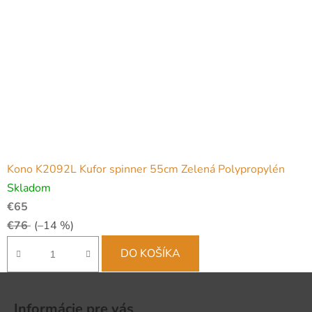
Kono K2092L Kufor spinner 55cm Zelená Polypropylén
Skladom
€65
€76
(–14 %)
DO KOŠÍKA
Z
á
Informácie pre vás