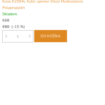
Kono K2094L Kufor spinner 55cm Modrozelený
Polypropylén
Skladom
€68
€80
(–15 %)
DO KOŠÍKA