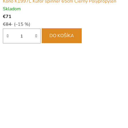
Kono K1997L Kufor spinner 65cm Čierny Polypropylén
Skladom
€71
€84
(–15 %)
DO KOŠÍKA