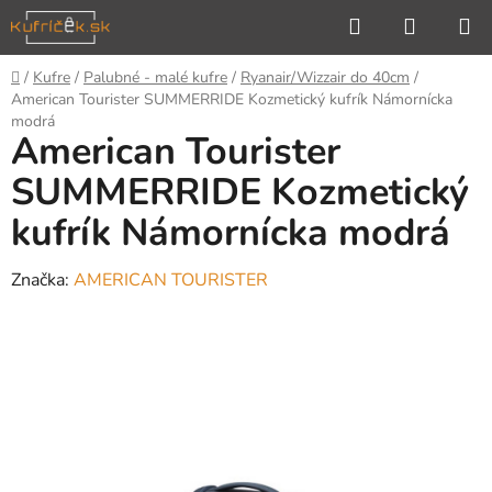
Prejsť
Hľadať
NÁKUP
na
KOŠÍK
obsah
Domov
/
Kufre
/
Palubné - malé kufre
/
Ryanair/Wizzair do 40cm
/
American Tourister SUMMERRIDE Kozmetický kufrík Námornícka
modrá
American Tourister
SUMMERRIDE Kozmetický
kufrík Námornícka modrá
Značka:
AMERICAN TOURISTER