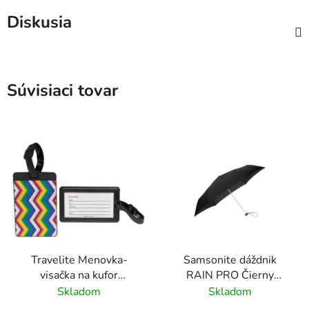
Diskusia
Súvisiaci tovar
Travelite Menovka-
Samsonite dáždnik
visačka na kufor
RAIN PRO Čierny
Multicolor Waves
skladací manuálny
Skladom
Skladom
24cm/97cm