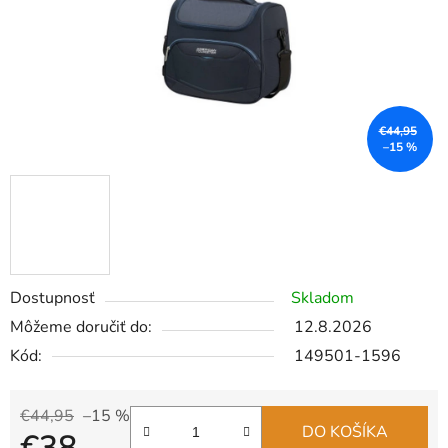
€44,95
–15 %
Dostupnosť
Skladom
Môžeme doručiť do:
12.8.2026
Kód:
149501-1596
€44,95
–15 %
DO KOŠÍKA
€38