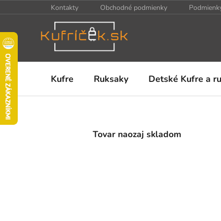
Prejsť
Kontakty
Obchodné podmienky
Podmienky
na
obsah
Kufre
Ruksaky
Detské Kufre a r
V
i
Tovar naozaj skladom
t
a
j
t