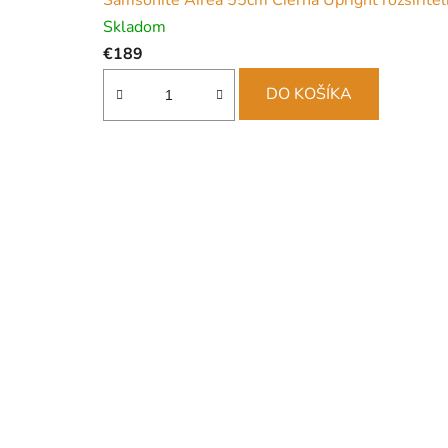
Samsonite Airea 55cm Čierna Upright rozšíriteľ
Skladom
€189
DO KOŠÍKA