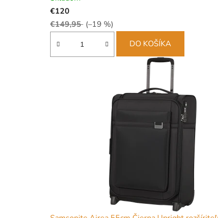
€120
€149,95
(–19 %)
DO KOŠÍKA