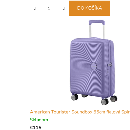
d
e
DO KOŠÍKA
American Tourister Soundbox 55cm fialová Spinn
Skladom
€115