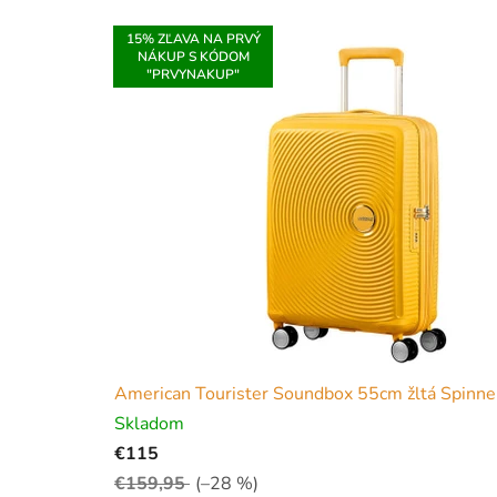
e
v
15% ZĽAVA NA PRVÝ
NÁKUP S KÓDOM
n
"PRVYNAKUP"
a
š
o
m
o
b
c
American Tourister Soundbox 55cm žltá Spinner 
h
Skladom
o
€115
€159,95
(–28 %)