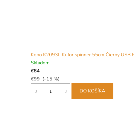
Kono K2093L Kufor spinner 55cm Čierny USB 
Skladom
€84
€99
(–15 %)
DO KOŠÍKA