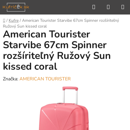
Prejsť
Hľadať
NÁKUP
na
KOŠÍK
obsah
Domov
/
Kufre
/
American Tourister Starvibe 67cm Spinner rozšíriteľný
Ružový Sun kissed coral
American Tourister
Starvibe 67cm Spinner
rozšíriteľný Ružový Sun
kissed coral
Značka:
AMERICAN TOURISTER