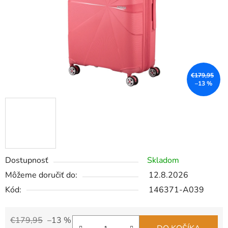
€179,95
–13 %
Dostupnosť
Skladom
Môžeme doručiť do:
12.8.2026
Kód:
146371-A039
€179,95
–13 %