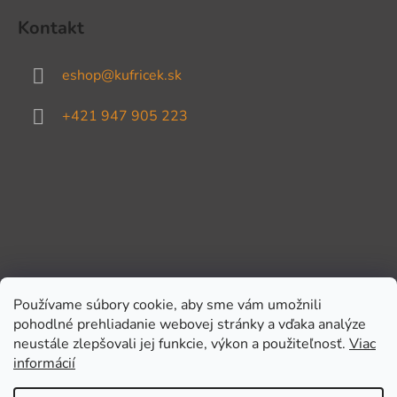
Kontakt
eshop
@
kufricek.sk
+421 947 905 223
Používame súbory cookie, aby sme vám umožnili
pohodlné prehliadanie webovej stránky a vďaka analýze
Prijímame online platby
neustále zlepšovali jej funkcie, výkon a použiteľnosť.
Viac
informácií