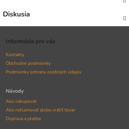
Diskusia
Z
á
Informácie pre vás
p
ä
Kontakty
t
Obchodné podmienky
i
Podmienky ochrany osobných údajov
e
Návody
Ako nakupovať
Ako reklamovať alebo vrátiť tovar
Doprava a platba