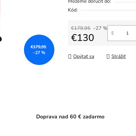
Môžeme doručiť do:
Kód:
€179,95
–27 %
€130
€179,95
Jednotková cena:
–27 %
Opýtať sa
Strážiť
Doprava nad 60 € zadarmo