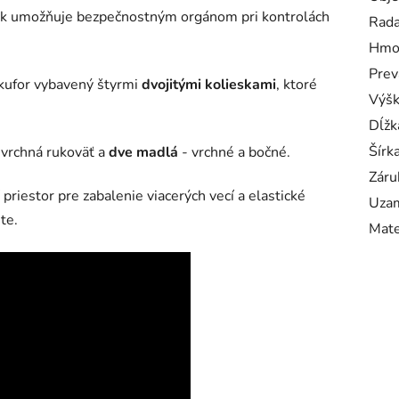
k umožňuje bezpečnostným orgánom pri kontrolách
Rad
Hmo
Prev
 kufor vybavený štyrmi
dvojitými kolieskami
, ktoré
Výš
Dĺžk
Šírk
vrchná rukoväť a
dve madlá
- vrchné a bočné.
Záru
priestor pre zabalenie viacerých vecí a elastické
Uzam
te.
Mate