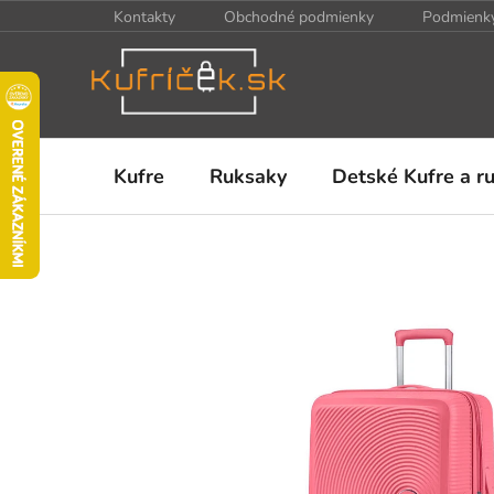
Prejsť
Kontakty
Obchodné podmienky
Podmienky
na
obsah
Kufre
Ruksaky
Detské Kufre a r