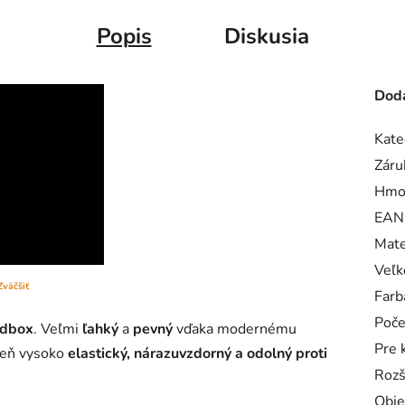
Popis
Diskusia
Doda
Kate
Záru
Hmo
EAN
Mate
Veľk
Zväčšiť
Farb
Poče
ndbox
. Veľmi
ľahký
a
pevný
vďaka modernému
Pre 
veň vysoko
elastický, nárazuvzdorný a odolný proti
Rozš
Obj