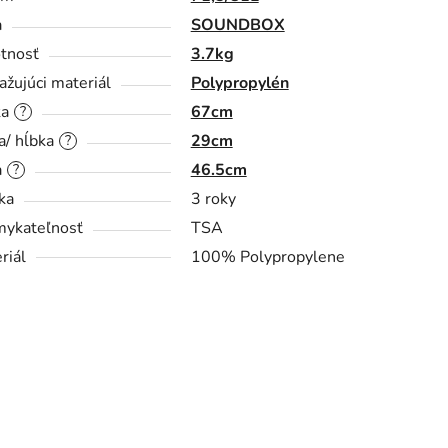
a
SOUNDBOX
tnosť
3.7kg
ažujúci materiál
Polypropylén
ka
67cm
?
a/ hĺbka
29cm
?
a
46.5cm
?
ka
3 roky
ykateľnosť
TSA
riál
100% Polypropylene