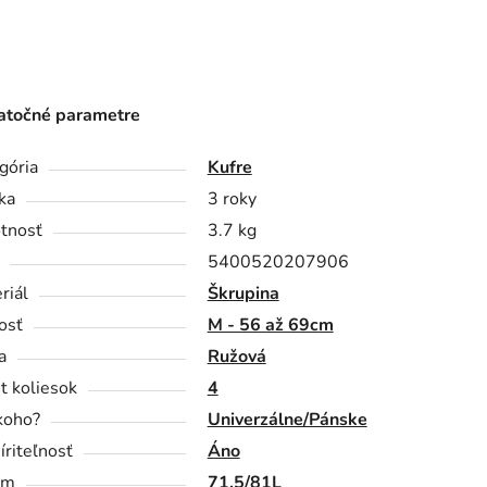
točné parametre
gória
Kufre
ka
3 roky
tnosť
3.7 kg
5400520207906
riál
Škrupina
osť
M - 56 až 69cm
a
Ružová
t koliesok
4
koho?
Univerzálne/Pánske
íriteľnosť
Áno
em
71,5/81L