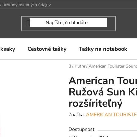
 ochrany osobných údajov
uksaky
Cestovné tašky
Tašky na notebook
Domov
/
Kufre
/
American Tourister Soun
American Tou
Ružová Sun Ki
rozšíriteľný
Značka:
AMERICAN TOURIST
Dostupnosť