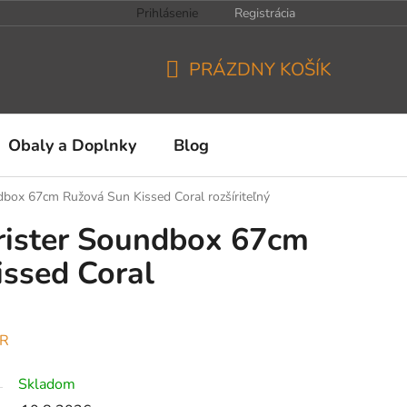
Prihlásenie
Registrácia
PRÁZDNY KOŠÍK
NÁKUPNÝ
KOŠÍK
Obaly a Doplnky
Blog
dbox 67cm Ružová Sun Kissed Coral rozšíriteľný
rister Soundbox 67cm
ssed Coral
ER
Skladom