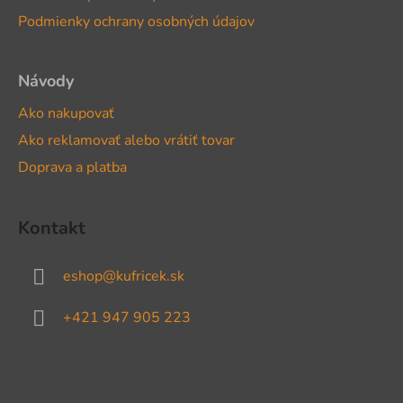
i
Podmienky ochrany osobných údajov
e
Návody
Ako nakupovať
Ako reklamovať alebo vrátiť tovar
Doprava a platba
Kontakt
eshop
@
kufricek.sk
+421 947 905 223