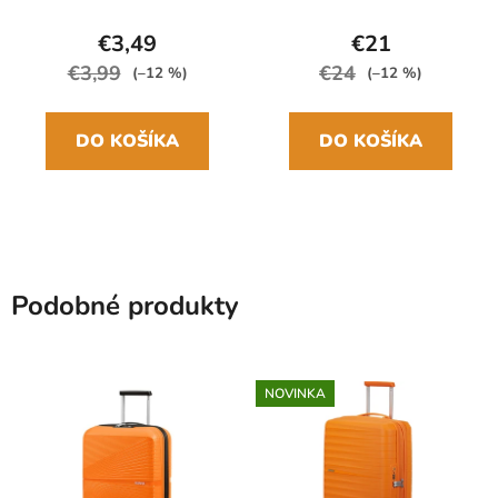
24cm/97cm
€3,49
€21
€3,99
€24
(–12 %)
(–12 %)
DO KOŠÍKA
DO KOŠÍKA
Podobné produkty
NOVINKA