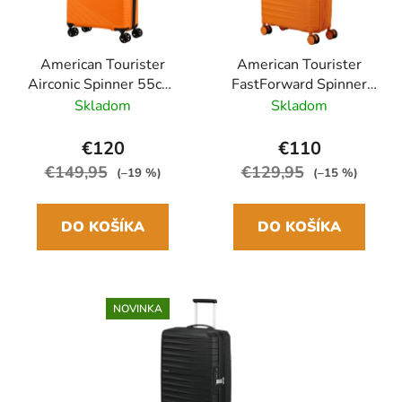
American Tourister
American Tourister
Airconic Spinner 55cm,
FastForward Spinner
Oranžová 33L
55cm Oranžová Radiant
Skladom
Skladom
Orange rozšíriteľný
€120
€110
€149,95
€129,95
(–19 %)
(–15 %)
DO KOŠÍKA
DO KOŠÍKA
NOVINKA