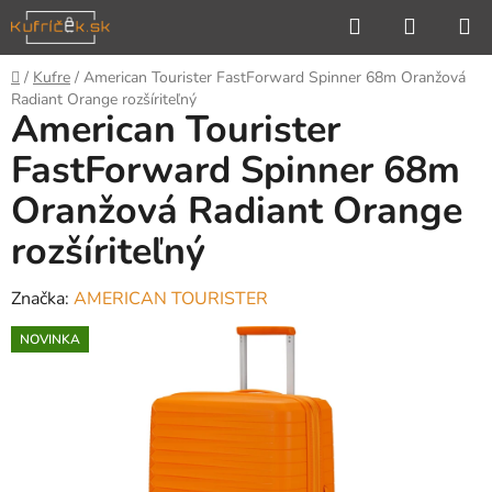
Prejsť
Hľadať
NÁKUP
na
KOŠÍK
obsah
Domov
/
Kufre
/
American Tourister FastForward Spinner 68m Oranžová
Radiant Orange rozšíriteľný
American Tourister
FastForward Spinner 68m
Oranžová Radiant Orange
rozšíriteľný
Značka:
AMERICAN TOURISTER
NOVINKA