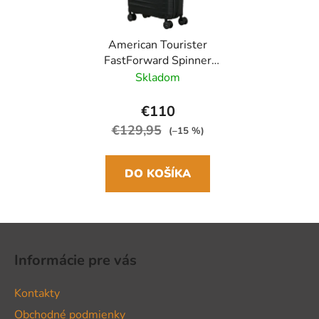
American Tourister
FastForward Spinner
55cm Čierna Flash
Skladom
Black rozšíriteľný
€110
€129,95
(–15 %)
DO KOŠÍKA
Z
á
Informácie pre vás
p
ä
Kontakty
t
Obchodné podmienky